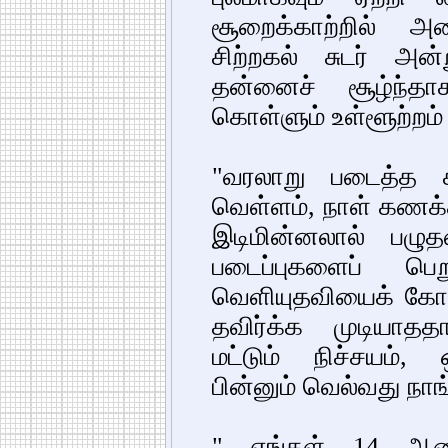
சூறைக்காற்றில் அ
சிற்றகல் சுடர் அன
தன்னைச் சூழ்ந்தாக
கொள்ளும் உள்ளூற்றம் த
"வரலாறு படைத்த க
வெள்ளம், நாள் கணக்கி
இடிமின்னலால் பழு
படைப்புகளைப் பெ
வெளியுதவியைக் கோ
தவிர்க்க முடியாத
மட்டும் நிச்சயம்,
பின்னும் வெல்வது நா
" எங்கள் 14 ஆண்