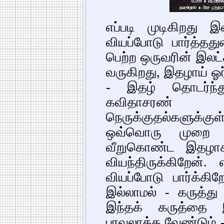
எப்படி முடிகிறது
வியப்போடு பார்த்த
பெற்ற ஒருவரின் இலட்
வருகிறது, இதழாய் ஓர்
- இதழ் தொடர்ந்த
கவிதாசரண் ப
நெருக்குதல்களுக்
ஒவ்வொரு முறை எ
வீறுகொண்ட இதழா
வியந்திருக்கிறேன். 
வியப்போடு பார்க்கி
இல்லாமல் - கருத்து
இந்தக் கருத்தை 
பரவலாக்க வேண்டும் 