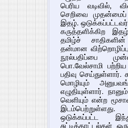
பெரிய வடிவில், விள
செறிவை முதன்மைப் ப
இதழ். ஒடுக்கப்பட்டவர்
கருத்தளிக்கிற இத
தமிழ்ச் சாதிகளின
தன்மான விற்றொழிப்ப
நூல்பதிப்பை முன்
பொ.வேல்சாமி பற்ற
பதிவு செய்துள்ளார். 
மொழியும் அனுபவ
எழுதியுள்ளார். நானும் 
வெளியும் என்ற மூசா
இடம்பெற்றுள்ளது.
ஒடுக்கப்பட்ட இ
சுட்டிக்காட்டல்கள் 