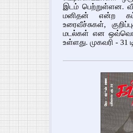
இடம் பெற்றுள்ளன. வீ
மனிதன் என்ற கட்ட
உரைவீச்சுகள், குறிப
மடல்கள் என ஒவ்வொ
உள்ளது. முகவரி - 31 