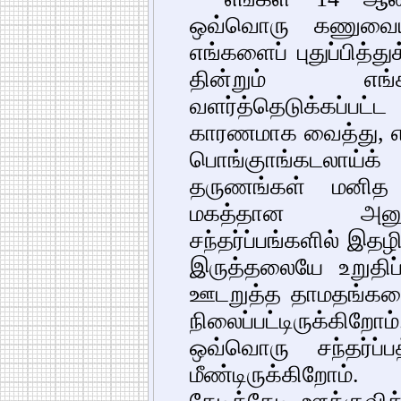
ஒவ்வொரு கணுவையு
எங்களைப் புதுப்பித்
தின்றும் எங்க
வளர்த்தெடுக்கப்
காரணமாக வைத்து, 
பொங்குாங்கடலாய்க்
தருணங்கள் மனித வ
மகத்தான அனுப
சந்தர்ப்பங்களில் இத
இருத்தலையே உறுதிப்
ஊடறுத்த தாமதங்களைத
நிலைப்பட்டிருக்கிற
ஒவ்வொரு சந்தர்ப்
மீண்டிருக்கிறோ