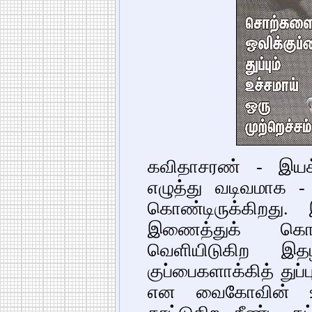
கவிதாசரண் - இயக்க
எழுத்து வடிவமாக - இ
கொண்டிருக்கிறது
இணைத்துக் கொண
வெளியிடுகிற இத
குப்பைகளாக்கித் துப்ப
என வைகோவின் உள்