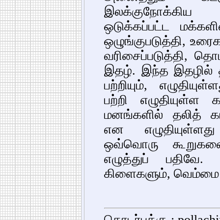
இலக்குநோக்கிய 
ஒடுக்கப்பட்ட மக்கள
ஒழுங்குபடுத்தி, உரை
வரிசைப்படுத்தி, தெ
இதழ். இந்த இதழில் த
பற்றியும், எழுதியுள
பற்றி எழுதியுள்ள க
மனங்களில் தலித் 
என எழுதியுள்ளது
ஒவ்வொரு கூறுகளை
எழுத்துப் பதிவே.
கிளைகளும், வெம்மை 
தொடர்புக்கு : pollac