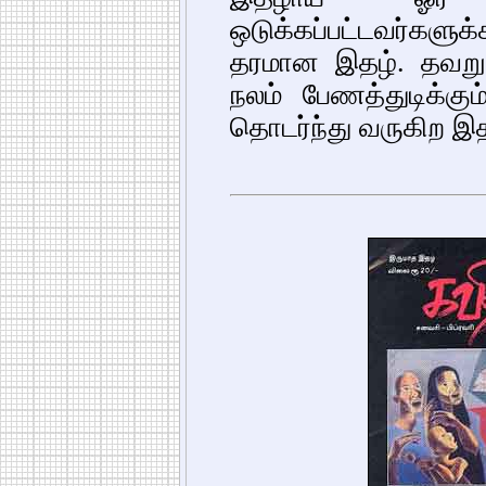
ஒடுக்கப்பட்டவர்களு
தரமான இதழ். தவறுகள
நலம் பேணத்துடிக்க
தொடர்ந்து வருகிற இத