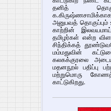
காட்டுகிற நீண்ட கட்
தனித் தொகுதி
க.கிருஷ்ணசாமிக்க
அனுபவத் தொகுப்பும்
காற்றின் இலவயமாய்
தமிழர்கள் என்ற விளா
சிந்திக்கத் தூண்டுவ
மம்மதுவின் கட்ட
கலகக்குரலை அடையா
மதனநூல் பதிப்பு பற்
மற்றுமொரு கோணத
காட்டுகிறது.