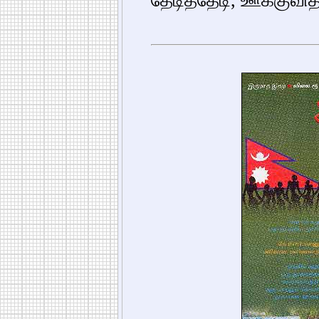
தேடித்தேடி, ஊக்குவித