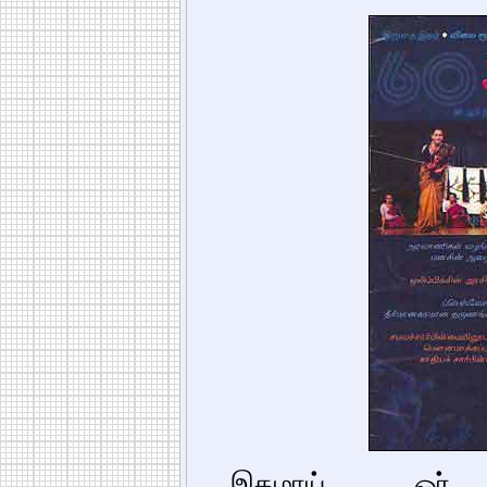
இதழாய் ஓர் 