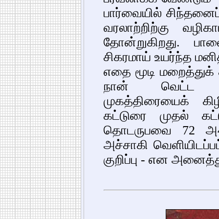
பார்வையில் சிந்தனைப
வரலாற்றிற்கு வழிக
தோன்றுகிறது. பாலை
சிகரமாய் உயர்ந்த மனித
எதை மூடி மறைத்துக் 
நான் வெட்ட வெ
முகத்திரையைக் கி
கட்டுரை முதல் கட்
தொடருபவை 72 அ4
அச்சாகி வெளியிடப்பட
குறிப்பு - என அனைத்