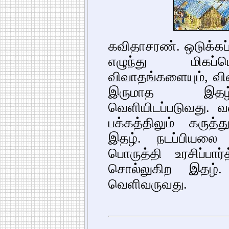
கவிதாசரண். ஒடுக்கப்
எழுந்து மிகப்ப
விவாதங்களையும், வி
இருமாத இதழ்.
வெளியிடப்படுவது. 
பக்கத்திலும் கருத
இதழ். நடப்பியலை 
பொருத்தி உரசிப்பா
சொல்லுகிற இதழ். 
வெளிவருவது.