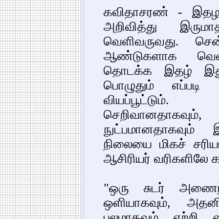
கவிதாசரண் - இதழா
அறிவித்து இரும
வெளிவருவது. சென
ஆண்டுகளாக வெள
தொடக்க இதழ் இத
பொழுதும் எப்பட
வியப்பூட்டும்
செறிவானதாகவு
நுட்பமானதாகவும் இர
நிலையை மிகச் சரியா
ஆசிரியர் வரிகளிலே க
"ஒரு சுடர் அணைந
ஒளியாகவும், அதனி
புலமாகவும் ஏற்றி