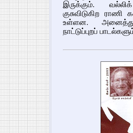
இருக்கும். வல்ல
குசுவிடுகிற ராணி
உள்ளன. அனைத்தும
நாட்டுப்புறப் பாடல்கள