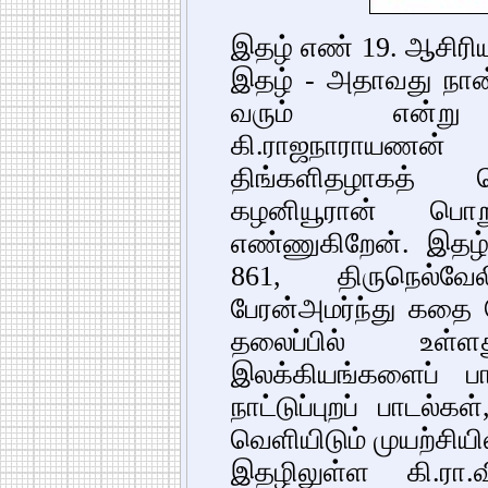
இதழ் எண் 19. ஆசிரி
இதழ் - அதாவது நான
வரும் என்று எழ
கி.ராஜநாராயணன
திங்களிதழாகத் த
கழனியூரான் பொற
எண்ணுகிறேன். இதழ் 
861, திருநெல்வே
பேரன்அமர்ந்து கதை 
தலைப்பில் உள்ள
இலக்கியங்களைப் பாத
நாட்டுப்புறப் பாடல்
வெளியிடும் முயற்சிய
இதழிலுள்ள கி.ரா.