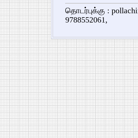
தொடர்புக்கு : pollac
9788552061,