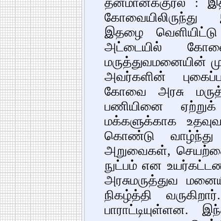
தன்மானக்குரல் : இத
கோவையிலிருந்து 
இதழை வெளியிட்டு 
அட்டையில் கோவ
மருத்துவமனையின் முத
அவர்களின் புகைப்
கோவை அரசு மருத
பணியினை ஏற்றுக
மக்களுக்காக உதவு
கொண்டு வாழ்ந்து 
அறுவைகள், செயற்கை உ
நுட்பம் என உயர்கட்
அரசுமருத்துவ மனைய
நிகழ்த்தி வருகிற
பாராட்டியுள்ளன. 