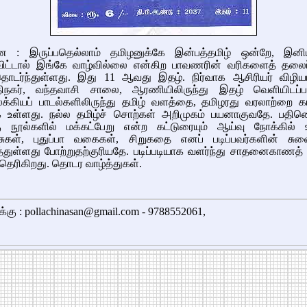
ை : இருப்பதெல்லாம் தமிழனுக்கே இன்பத்தமிழ் ஒன்றே, இனி
விட்டால் இங்கே வாழ்வில்லை என்கிற பாவணரின் வரிகளைத் தலைப்ப
ொடர்ந்துள்ளது. இது 11 ஆவது இதழ். நிர்வாக ஆசிரியர் விழியர
திநகர், வந்தவாசி சாலை, ஆரணியிலிருந்து இதழ் வெளியிடப்பட
க்கியப் பாடல்களிலிருந்து தமிழ் வளத்தை, தமிழரது வரலாற்றை கா
ாக உள்ளது. நல்ல தமிழ்ச் சொற்கள் அறிமுகம் பயனாகுவதே. பதினென
 நூல்களில் மக்கட்பேறு என்ற கட்டுரையும் ஆய்வு நோக்கில் 
்சுகள், புதுப்பா வகைகள், சிறுகதை எனப் படிப்பவர்களின் சுவை
ள்ளது போற்றுதற்குரியதே. படிப்படியாக வளர்ந்து சாதனைகாணத் த
தெரிகிறது. தொடர வாழ்த்துகள்.
க்கு : pollachinasan@gmail.com - 9788552061,