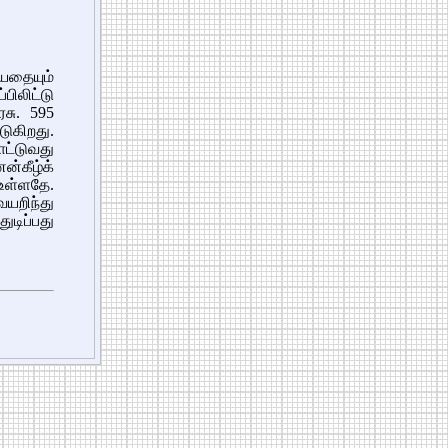
யதையும்
ிலிட்டு
சு. 595
ுகிறது.
ட்டுவது
்கீழ்க்
உள்ளதே.
யறிந்து
ுடிப்பது