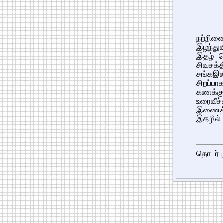
நற்றிண
இழந்து
இதழ் த
சிவசக்
சங்கஇல
சிறப்ப
கணக்கு
உரைவீச
இணைத்து
இதழில் 
தொடர்பு