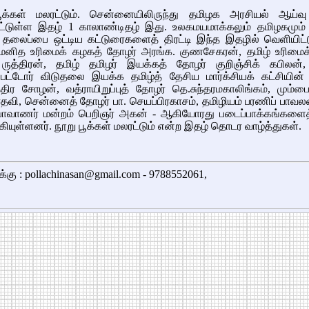
ூக்கள் மலரட்டும். சென்னையிலிருந்து தமிழக அரசியல் ஆய்வு
ட்டுள்ள இதழ் 1 காலாண்டிதழ் இது. உலகமயமாக்கலும் தமிழகமும் 
் தலைப்பை ஒட்டிய கட்டுரைகளைத் திரட்டி இந்த இதழில் வெளியிட்ட
மனித உரிமைக் கழகத் தோழர் அரங்க. குணசேகரன், தமிழ் உரிமைக
 ருத்திரன், தமிழ் தமிழர் இயக்கத் தோழர் குறிஞ்சிக் கபிலன்
்பட்டோர் விடுதலை இயக்க தமிழ்த் தேசிய மார்க்சியக் கட்சியின
திர சோழன், வத்ராயிறுப்புத் தோழர் தெ.சுந்தரமகாலிங்கம், மும்ப
ாதவி, சென்னைத் தோழர் பா. செயப்பிரகாசம், தமிழியம் பரணிப் பாவலன
ாவாணர் மன்றம் பெறிஞர் அகன் - ஆகியோரது படைப்பாக்கங்களைத் 
ியுள்ளனர். நூறு பூக்கள் மலரட்டும் என்ற இதழ் தொடர வாழ்த்துகள்.
க்கு : pollachinasan@gmail.com - 9788552061,