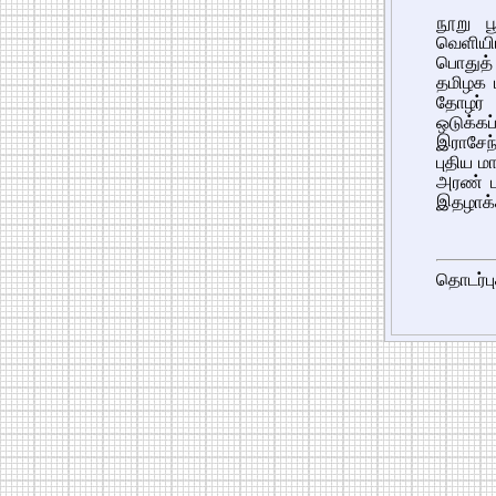
நூறு ப
வெளியி
பொதுத
தமிழக 
தோழர்
ஒடுக்கப
இராசேந்
புதிய ம
அரண் ப
இதழாக்க
தொடர்பு