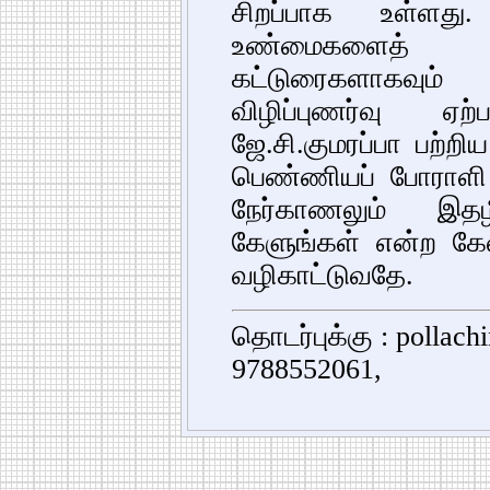
சிறப்பாக உள்ளது.
உண்மைகளைத் 
கட்டுரைகளாகவும்
விழிப்புணர்வு ஏ
ஜே.சி.குமரப்பா பற்றி
பெண்ணியப் போராளி
நேர்காணலும் இதழ
கேளுங்கள் என்ற கேள
வழிகாட்டுவதே.
தொடர்புக்கு : pollac
9788552061,