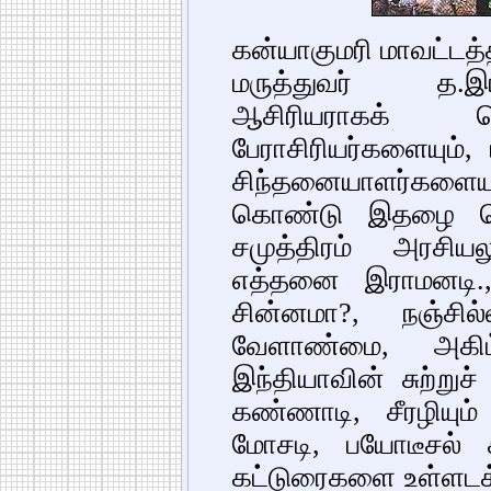
கன்யாகுமரி மாவட்டத்
மருத்துவர் த.இ
ஆசிரியராகக் க
பேராசிரியர்களையும்,
சிந்தனையாளர்களை
கொண்டு இதழை வெள
சமுத்திரம் அரசிய
எத்தனை இராமனடி.,
சின்னமா?, நஞ்சி
வேளாண்மை, அகிம்
இந்தியாவின் சுற்றுச
கண்ணாடி, சீரழியும்
மோசடி, பயோடீசல்
கட்டுரைகளை உள்ளடக