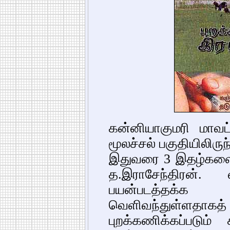
கன்னியாகுமரி மாவட்
மூலச்சல் பகுதியிலிரு
இதுவரை 3 இதழ்களை 
த.இராசேந்திரன். 
பயன்படத்தக
வெளிவந்துள்ளத
புறக்கணிக்கப்படும