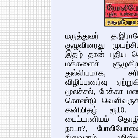
மருத்துவர் த.இராச
குழுவினரது முயற்
இதழ் தான் புதிய தெ
மக்களைச் சூழுக
துல்லியமாக, சர
விழிப்புணர்வு ஏற்
மூலச்சல், மேக்கா ம
கொண்டு வெளிவருக
தனியிதழ் ரூ10.
டைட்டானியம் தொழ
நாடா?, போலியோவ
நிறுவனம், ஹிஸ்டீர