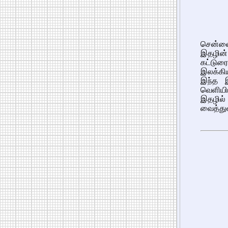
சென்னை
இதழின் 
கட்டுரை
இலக்கி
இந்த இ
வெளியி
இதழில் 
வைத்து