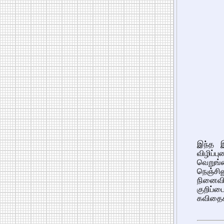
இந்த இ
விழிப்ப
வெறுங்க
நெஞ்சில
நினைவி
குறிப்
கவிதைகள