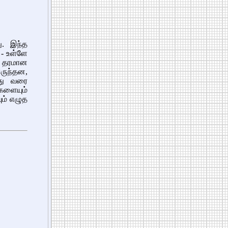
ு. இந்த
 - உள்ளே
ல் தரமான
ருந்தன,
இது வரை
களையும்
ும் எழுத