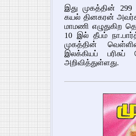
இது முகத்தின் 29
கயல் தினகரன் அவர்கள
மாமணி எழுதுகிற தொட
10 இல் தீபம் நா.பார்
முகத்தின் வெள்ளி
இலக்கியப் பரிசுப
அறிவித்துள்ளது.