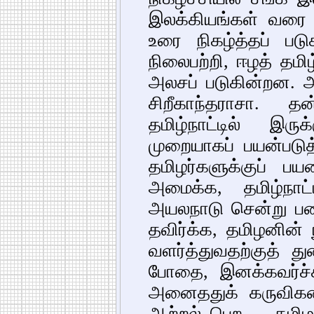
இலக்கியங்கள் வரை
உரை நிகழ்த்தப் படு
நிலைபற்றி, ஈழத் தமி
அலசப் படுகின்றன. அந
சிறீகாந்தராசா. 
தமிழ்நாட்டில் இர
முறையாகப் பயன்படுத
தமிழர்களுக்குப் பய
அமைக்க, தமிழ்நாட்
அயலநாடு சென்று ப
தவிர்க்க, தமிழனின் 
வளர்த்துவதற்குத் து
போதை, இனக்கவர்ச்
அனைததுக் கருவிகளை
ஆற்றல் பெற ... தமி