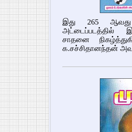
இது 265 ஆவது
அட்டைப்படத்தில் இர
சாதனை நிகழ்த்து
க.சச்சிதானந்தன் அவ