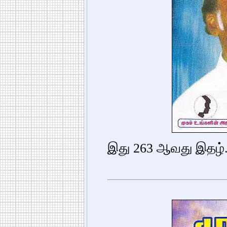
இது 263 ஆவது இதழ்