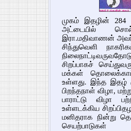
முகம் இதழின் 284
அட்டையில் சொல்ல
இரா.மதிவாணன் அவர்க
சிந்துவெளி நாகரி
நிலைநாட்டிவருவதோட
சிறப்பாகச் செய்துவர
மக்கள் தொலைக்காட்
உள்ளது. இந்த இதழ்
பிறந்தநாள் விழா, மற
பாராட்டு விழா பற்
உள்ளடக்கிய சிறப்பித
மனிதராக நின்று தெ
செயற்பாடுகள்