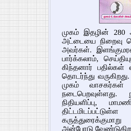
முகம் இதழின் 280
அட்டையை நிறைவு செய்
அவர்கள். இளங்குமரனா
பார்க்கலாம், செய்தி
கிந்தனார் பதில்கள
தொடர்ந்து வருகிறது.
முகம் வாசகர்கள்
நடைபெறவுள்ளது. ந
நிதியளிப்பு, மா
திட்டமிடப்பட்டு
கருத்துரைக்குமாற
அன்போடு வேண்டுகிற