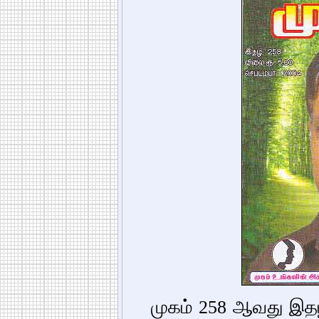
முகம் 258 ஆவது இதழ்