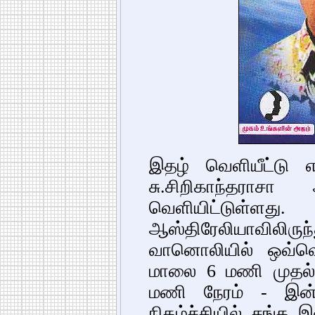
இதழ் வெளியீட்டு 
சு.சிறிகாந்தராசா
வெளியிட்டுள்ளது
ஆஸ்திரேலியாவிலிருந
வானொலியில் ஒவ்வெ
மாலை 6 மணி முதல்
மணி நேரம் - இன்ப
நிகழ்ச்சியில் சங்க 