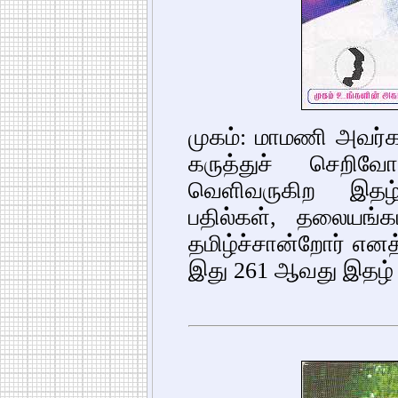
முகம்: மாமணி அவர்கள
கருத்துச் செறிவே
வெளிவருகிற இதழ்
பதில்கள், தலையங்கம
தமிழ்ச்சான்றோர் என
இது 261 ஆவது இதழ்