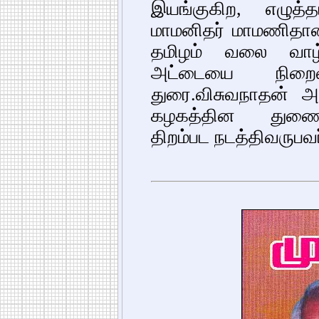
இயங்குகிற, எழுத்
மாமனிதர் மாமணிதான
தமிழம் வலை வாழ்
அட்டையை நிறைவ
துரை.விசுவநாதன் 
கழகத்தின துணைவே
திறம்பட நடத்திவருபவர