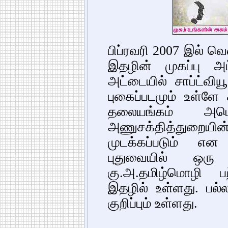
பிப்ரவரி 2007 இல் வ
இதழின் முகப்பு 
அட்டையில் சாப்ட்வி
புகைப்படமும் உள்ளே 
தலையங்கம் அமெர
அணுசக்தித்துறை
முடக்கப்படும் என க
புதுவையில் ஒரு
கு.அ.தமிழ்மொழி பற்
இதழில் உள்ளது. பல்ல
குறிப்பும் உள்ளது.