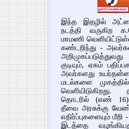
இந்த இதழில் அட்ட
நடத்தி வருகிற க
மாமணி வெளியிட்டுள்
கண்டறிந்து - அவர்
அறிமுகப்படுத்துவது 
குடியும், ஏகம் பதிப
அவர்களது உயர்தன்ம
மடல்களை முகத்தில்
வெளியிடுகிறது. தி
தொடரில் (எண் 16) 
தீவை அரசுக்கு வேண
எதிர்ப்புகளையும் மீறி
இடத்தை வழங்கியத