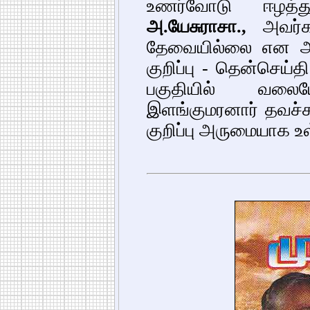
உணர்வோடு ஈழத்து
அ.யேசுராசா.,
அவர்கள
தேவையில்லை என அறிவ
குறிப்பு - தென்செய்
பகுதியில் வலையேற
இளங்குமரனார் தவச
குறிப்பு அருமையாக உ