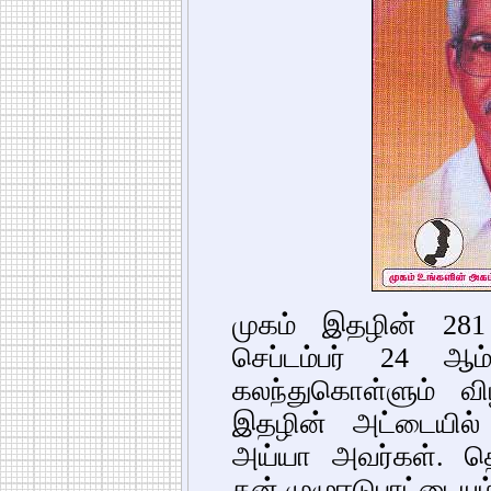
முகம் இதழின் 28
செப்டம்பர் 24 ஆம
கலந்துகொள்ளும் 
இதழின் அட்டையில் 
அய்யா அவர்கள். தெ
தன் முழுஈடுபாட்டையும