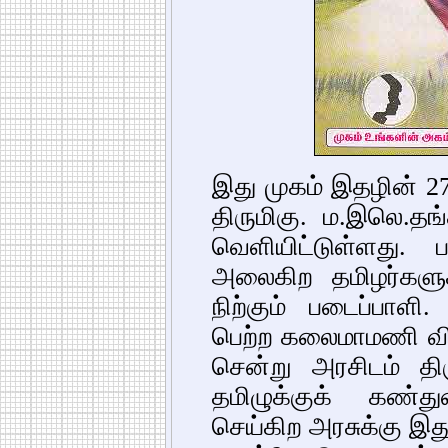
இது முகம் இதழின் 2
திருமிகு. ம.இலெ.த
வெளியிட்டுள்ளது. ப
அலைகிற தமிழர்களுக்
நிற்கும் படைப்பாளி
பெற்ற கலைமாமணி வி
சென்று அரசிடம் திர
தமிழுக்குக் கண்து
செய்கிற அரசுக்கு இத