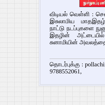
விடியல் வெள்ளி : ச
இசுலாமிய மாதஇதழ
நாட்டு நடப்புகளை நு
இதழின் அட்டையில்
சுனாமியின் அவலத்தை 
தொடர்புக்கு : pollac
9788552061,