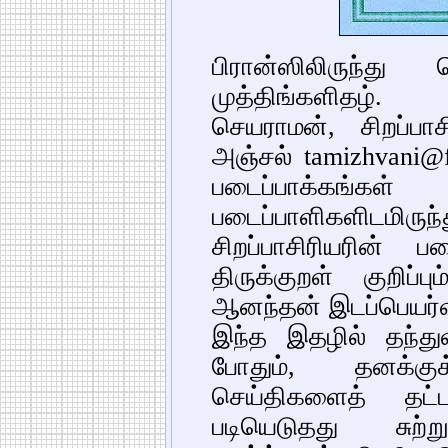
பிரான்ஸிலிருந்த
முத்திங்களிதழ்.
செயராமன், சிறப்பாச
அஞ்சல் tamizhvani@
படைப்பாக்கங
படைப்பாளிகளிடமிர
சிறப்பாசிரியரின் ப
திருக்குறள் குறிப
ஆனந்தன் இடப்பெயர்வு
இந்த இதழில் தந்துள
போதும், தனக்க
செய்திகளைத் தட்ட
படியெடுதது சுற்