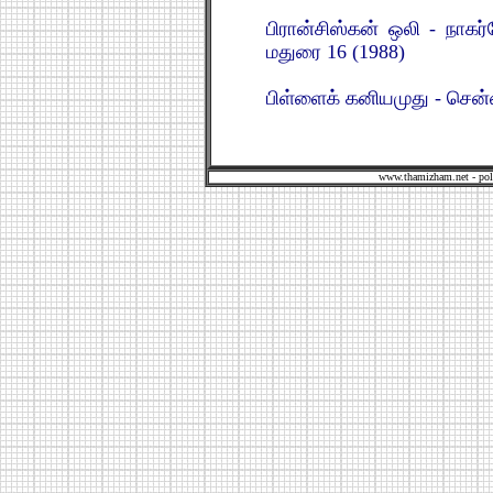
பிரான்சிஸ்கன் ஒலி - நாகர
மதுரை 16 (1988)
பிள்ளைக் கனியமுது - சென
www.thamizham.net - pol