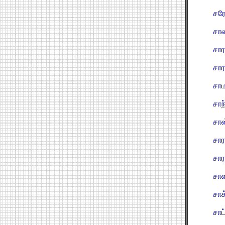
சரே
சாள
சார
சார
சாம
சாந
சாஸ
சார
சார
சாள
சாக
சாட