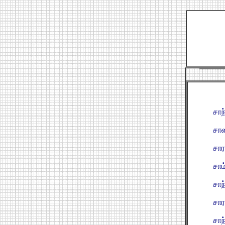
சாந
சாள
சார
சாம
சாந
சார
சாந