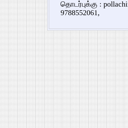
தொடர்புக்கு : pollac
9788552061,