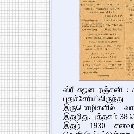
ஸ்ரீ சுஜன ரஞ்சனி :
புதுச்சேரியிலிரு
இருமொழிகளில் வ
இதழிது. புத்தகம் 38
இதழ் 1930 சனவர