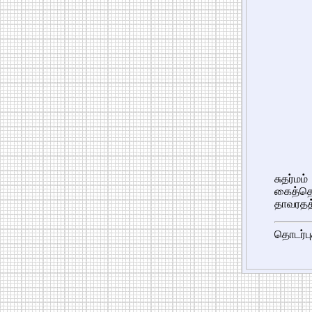
சுதர்மம
கைத்தெ
தாவரதத்
தொடர்பு