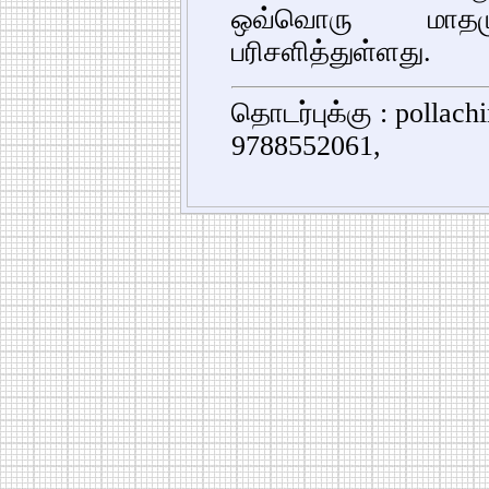
ஒவ்வொரு மாதம
பரிசளித்துள்ளது.
தொடர்புக்கு : pollac
9788552061,