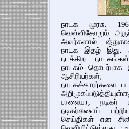
நாடக முரசு. 1
வெள்ளிதோறும் அருப
அவர்களால் பத்துகா
நாடக இதழ் இது. 
நடக்கிற நாடகங்கள்
நாடகம் தொடர்பாக 
ஆசிரியர்கள்,
நாடகக்காரர்களை படத்
அறிமுகப்படுத்தியுள
பாலையா, நடிகர் 
நடிகர்களைப் பற்றி
செய்திகள் என சின
வெளியிட்டுள்ளது. மு