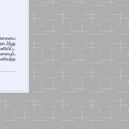
ிரிகையை
டர்ந்து
ெளியிட்ட
ையும்,
ளிவந்த