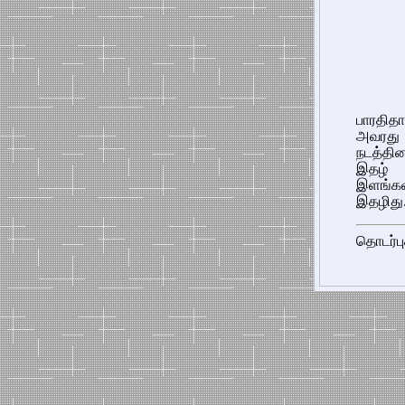
பாரதித
அவரது 
நடத்தின
இதழ் 
இளங்க
இதழிது
தொடர்பு