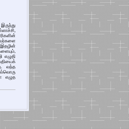
 இருந்து
ளாச்சி,
ூரிகளின்
வர்களை
 இதழின்
ளையும்,
ி எழுதி
தியைக்
ு. வந்த
வ்வொரு
ை எழுத