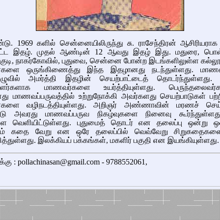
்டு. 1969 களில் சென்னையிலிருந்து சு. ராசேந்திரன் ஆசிரியராக
ட்ட இதழ். முதல் ஆண்டின் 12 ஆவது இதழ் இது. மதுரை, பொள்
்குடி, நாகர்கோவில், புதுவை, சென்னை போன்ற இடங்களிலுள்ள கல்ல
்களை ஒருங்கிணைத்து இந்த இதழானது நடந்துள்ளது. மாண
ுழுவில் அமர்த்தி இதழின் செயற்பாட்டைத் தொடர்ந்துள்ளது.
ாளர்களாக மாணவர்களை உயர்த்தியுள்ளது. பெருந்தலைவர்க
து மாணவப்பருவத்தில் உற்றுநோக்கி அவர்களது செயற்பாடுகள் பற்ற
்களை வழிநடத்தியுள்ளது. அறிஞர் அண்ணாவின் மரணச் செய்
பிட்டு அவரது மாணவப்பருவ நிகழ்வுகளை நினைவு கூர்ந்துள்ளத
ை வெளியிட்டுள்ளது. புதுமைத் தொடர் என தலைப்பு ஒன்று ஒ
ளும் கதை வேறு என ஒரே தலைப்பில் வெவ்வேறு சிறுகதைகள
த்துள்ளது. இலக்கியப் பக்கங்கள், மகளிர் பகுதி என இயங்கியுள்ளது.
க்கு : pollachinasan@gmail.com - 9788552061,