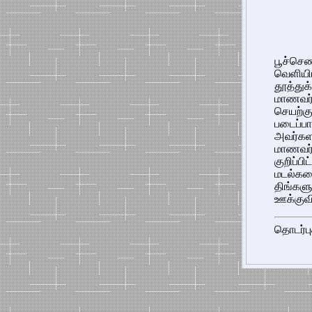
பூச்செண
வெளியி
தூத்துக
மாணவர
செயற்க
படைப்ப
அவர்கள
மாணவர
குறிப்
மடல்கள
திங்க
ஊக்குவி
தொடர்பு