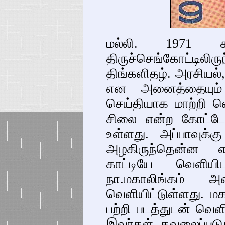
மல்லி. 1971 க
திருச்செங்கோட்டிலி
திங்களிதழ். அரசியல்
என அனைத்தையும் 
செய்தியாக மாற்றி வ
சிலை என்ற கோட்ட
உள்ளது. அப்பாவுக்
அழகிருந்தென்ன என
காட்டியே வெளியிட
நா.மகாலிங்கம் அவ
வெளியிட்டுள்ளது. 
பற்றி படத்துடன் வெள
இவர்கள் கவலைப்படுக