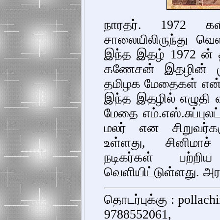
நாரதர். 1972 க
சாலையிலிருந்து வெ
இந்த இதழ் 1972 ன் த
கணேசன் இதழின் முன்
தமிழக மேதைகள் என்
இந்த இதழில் எழுதி 
மேதை எம்.எஸ்.சுப்புலட்
மலர் என சிறுவர்க
உள்ளது, சினிமாச்
நடிகர்கள் பற்றி
வெளியிட்டுள்ளது. அரச
தொடர்புக்கு : pollac
9788552061,