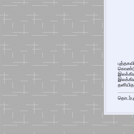
புத்தக
கொண்
இலக்கி
இலக்கி
தனியித
தொடர்பு