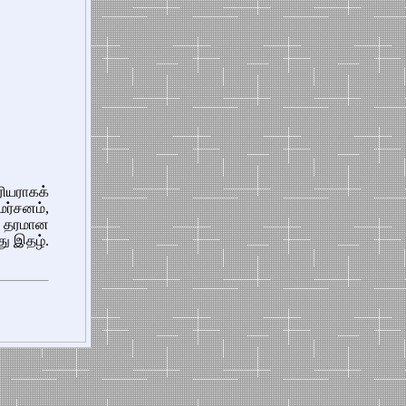
ியராகக்
்சனம்,
் தரமான
ு இதழ்.