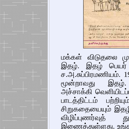
மக்கள் விடுதலை ம
இதழ். இதழ் பெயர்
ச.அ.சுப்பிரமணியம். 
மூன்றாவது இதழ்.
அச்சாக்கி வெளியிடப்ப
பாடத்திட்டம் பற்றி
சிறுகதையையும் இதழி
விழிப்புணர்வுத் 
இணைத்துள்ளது. உங்க