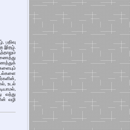
ழ், பதிவு
்த இதழ்.
்தாலும்
ணைத்து
ணைத்துக்
களையும்
மடல்களை
ர்களின்,
ல், உடல்
ியாமல்,
ு வந்து
ின் வழி