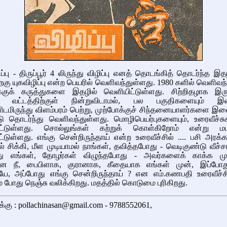
ப்பு - திருப்பூர் 4 லிருந்து விழிப்பு எனத் தொடங்கித் தொடர்ந்த இத
ிறகு யுகவிழிப்பு என்ற பெயரில் வெளிவந்துள்ளது. 1980 களில் வெளிவந
ாக்குக் கருத்துகளை இதழில் வெளியிட்டுள்ளது. சிற்றிதழாக இருந
ிய வட்டத்திற்குள் நின்றுவிடாமல், பல பகுதிகளையும் இ
டமிருந்து விளம்பரம் பெற்று, முற்போக்குச் சிந்தனையாளர்களை இ
ு தொடர்ந்து வெளிவந்துள்ளது. மொழிபெயர்புகளையும், உரைவீச்சு
ட்டுள்ளது. சொல்லுங்கள் கற்றுக் கொள்கிறோம் என்று 
்டுள்ளது. எங்கு சென்றிருந்தாய் என்ற உரைவீச்சில் .... பசி அரக்க
 சிக்கி, மீள முடியாமல் நாங்கள், தவித்தபோது - வெடிகுண்டு வீச்சா
து எங்கள், தோழர்கள் விழுந்தபோது - அவர்களைக் காக்க முட
ோன நீ, பைபிளாக, குரானாக, கீதையாக எங்கள் முன், இப்போத
றாயே, அப்போது எங்கு சென்றிருந்தாய் ? என எம்.கணபதி உரைவீச்ச
் போது நெஞ்சு வலிக்கிறது. மதத்தில் கொடுமை புரிகிறது.
க்கு : pollachinasan@gmail.com - 9788552061,