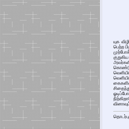
யுக விழி
பெற்ற ப
முற்பே
குறுக
அவர்களி
கொண்ட
வெளியி
வெளியிட
கைகளில்
சிதைந்
ஓடிப்ப
நிற்கி
வினாவும
தொடர்பு