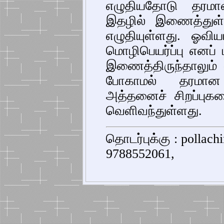
எழுதியதோடு தரமா
இதழில் இணைத்துள்ளது
எழுதியுள்ளது. ஓவியம
மொழிபெயர்ப்பு எனப
இணைத்திருந்தாலும் -
போகாமல் தரமான
அத்தனைச் சிறப்புக
வெளிவந்துள்ளது.
தொடர்புக்கு : pollac
9788552061,