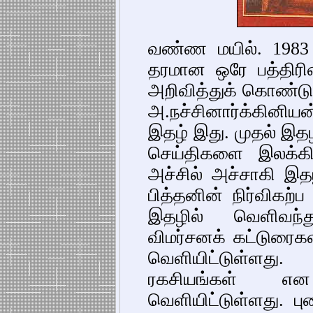
வண்ண மயில். 1983
தரமான ஒரே பத்திரி
அறிவித்துக் கொண்டு
அ.நச்சினார்க்கினிய
இதழ் இது. முதல் இத
செய்திகளை இலக்க
அச்சில் அச்சாகி இதழ
பித்தனின் நிர்விகற
இதழில் வெளிவந்து
விமர்சனக் கட்டுரைகளி
வெளியிட்டுள்ளத
ரகசியங்கள் 
வெளியிட்டுள்ளது. புக