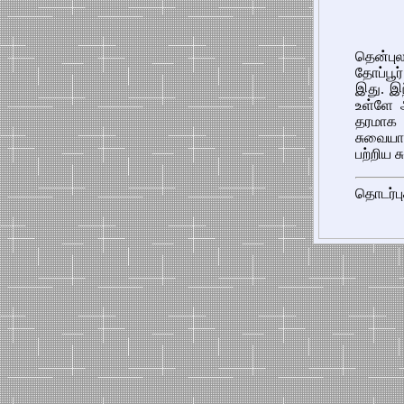
தென்பு
தோப்பூ
இது. இ
உள்ளே அ
தரமாக 
சுவையாக
பற்றிய 
தொடர்பு