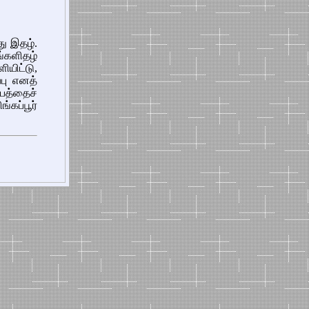
ு இதழ்.
ங்களிதழ்
யிட்டு,
்பு எனத்
பத்தைச்
்கப்பூர்