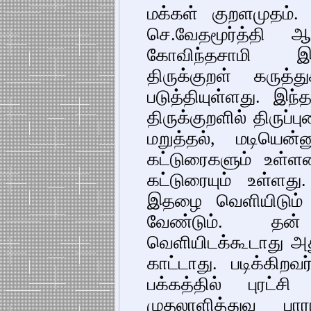
மக்கள் குறளமுதம். 1
செ.வேதமூர்த்தி ஆ
கோவிந்தசாமி இ
திருக்குறள் கருத
படுத்தியுள்ளது. இந
திருக்குறளில் திருப்ப
மறுத்தல், மடியென
கட்டுரைகளும் உள்ளன
கட்டுரையும் உள்ளத
இதழை வெளியிடும் 
வேண்டும். தன
வெளியிடக்கூடாது அத
காட்டாது. படிக்கிறவ
பக்கத்தில் புரட்ச
முதலாளித்துவ பாரா