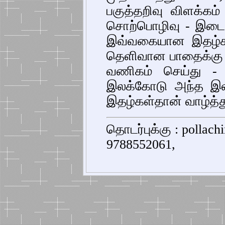
பகுத்தறிவு விளக்கம்
சொற்பொழிவு - இடை
இவ்வகையான இதழ்கள
தெளிவான பாதைக்கு ம
வணிகம் செய்து - வ
இலக்கோடு அந்த இ
இதழ்கள்தான் வாழ்த்த
தொடர்புக்கு : pollac
9788552061,