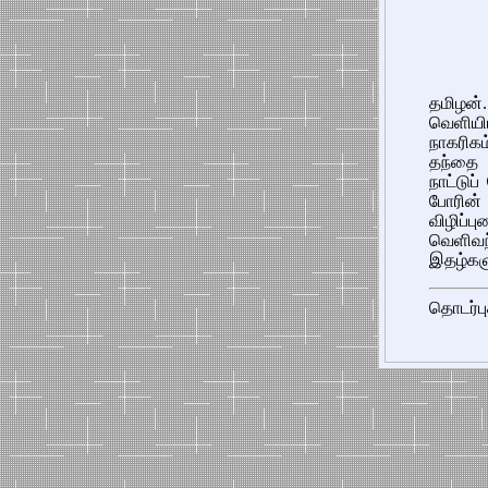
தமிழன்
வெளியி
நாகரிக
தந்தை 
நாட்டுப
போரின
விழிப்
வெளிவந
இதழ்களு
தொடர்பு