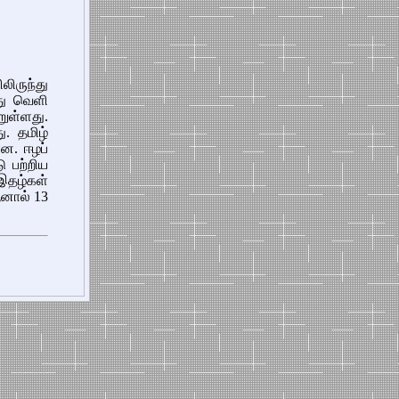
ிருந்து
து வெளி
ுள்ளது.
. தமிழ்
ளன. ஈழப்
 பற்றிய
இதழ்கள்
னால் 13