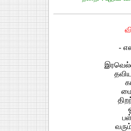
வ
- எஸ
இரவெல்ல
தவிய
க
மை
திறந
பள
வரும