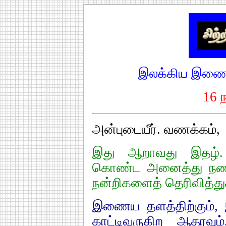
இலக்கிய இணைய
16 
அன்புடையீர். வணக்கம்,
இது ஆறாவது இதழ். இ
கொண்ட அனைத்து நண்ப
நன்றிகளைத் தெரிவித்து
இணைய தளத்திற்கும்,
காட்டிவருகிற ஆதரவும்,