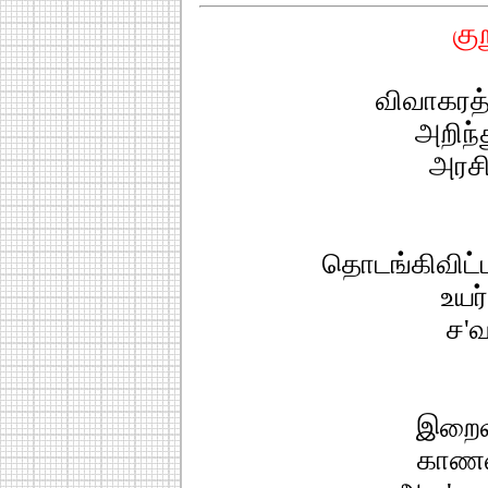
கு
விவாகரத்
அறிந்
அரசி
தொடங்கிவிட்
உயர்
ச'வ
இறைவ
காணவ