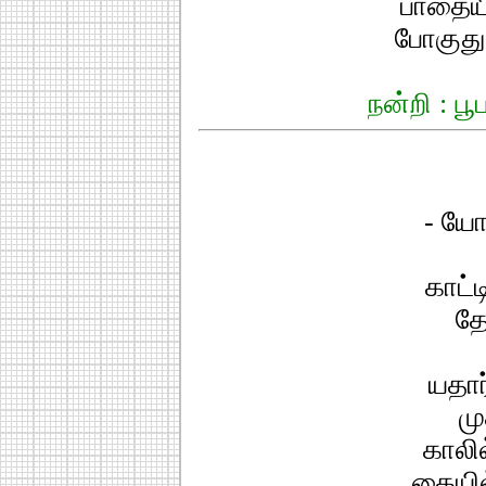
பாதையி
போகுது
நன்றி : பூ
- யே
காட்ட
தே
யதார
மு
காலி
கையில்