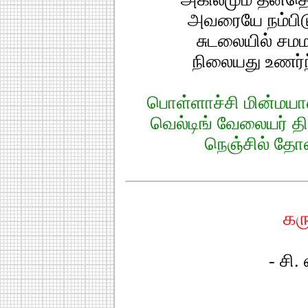
அவரையே நம்பிடு
சுடலையில் சமமா
நிலையது உணர்ந்
பொள்ளாச்சி மின்மயா
வெல்டிங் வேலையர் த
நெஞ்சில் தே
கர
- சி.