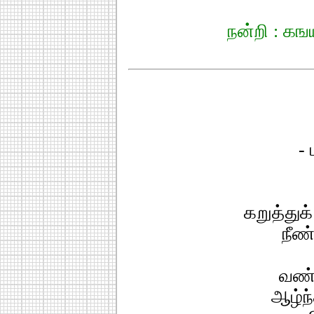
நன்றி : கங
- 
கறுத்துக
நீண்
வண்ட
ஆழ்ந்