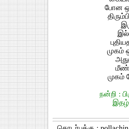
போன ஒ
திரும்ப
இர
இல்
புதிய
முகம் 
அது
மீண்
முகம் த
நன்றி : 
இதழ்
தொடர்புக்கு : pollach