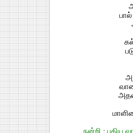
அ
பால
கல
பட
அ
வால
அதன
மாளிக
நன்றி : புதிய 