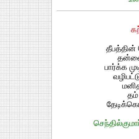
க
தீபத்தின்
தன்னை
பார்க்க ம
வழிபட்ட
மனித
தம்
தேடிக்கெ
செந்தில்குமா