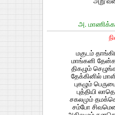
அறு'வட
அ. மாணிக்கவ
ந
மகுடம் தாங்கி
மாங்கனி தேன்கன
திகழும் செழுங்க
தேக்கினில் மாளி
புகழும் பெருமை
புத்தியி லாத
சகலமும் தமக்கெ
சம்போ சிவமெனச
அகிலமும் தனதெ