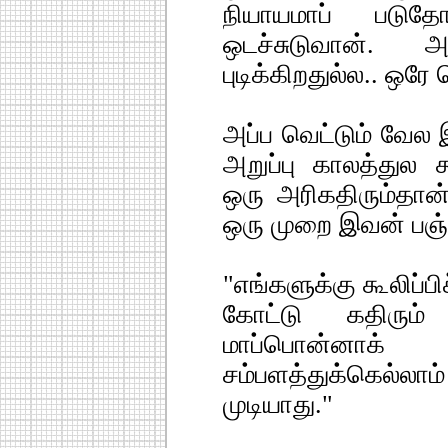
நியாயமாப் படுத
ஒடச்சுடுவான்.
புடிக்கிறதுல்ல.. ஒரே 
அப்ப வெட்டும் வேல 
அறுப்பு காலத்துல க
ஒரு அரிகதிரும்தான்
ஒரு முறை இவன் பஞ்
"எங்களுக்கு கூலிப்ப
கோட்டு கதிரும் 
மாப்பொன்னா
சம்பளத்துக்கெல
முடியாது."