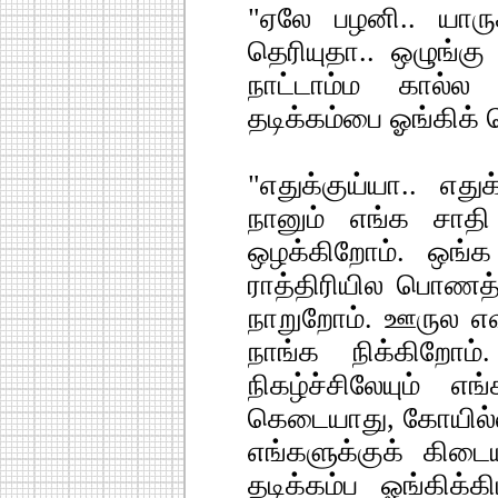
"ஏலே பழனி.. யாருக
தெரியுதா.. ஒழுங்கு
நாட்டாம்ம கால்ல 
தடிக்கம்பை ஓங்கிக் 
"எதுக்குய்யா.. எது
நானும் எங்க சாதி
ஒழக்கிறோம். ஒங்
ராத்திரியில பொண
நாறுறோம். ஊருல எ
நாங்க நிக்கிறே
நிகழ்ச்சிலேயும் எங
கெடையாது, கோயில்ல
எங்களுக்குக் கிடை
தடிக்கம்ப ஓங்கிக்க