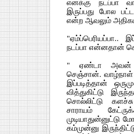
எனக்கு நடப்பா வா
இருப்பது போல பட்
என்ற ஆவலும் அதிக
"ஏம்ப்பெரியப்பா.. இ
நடப்பா என்னதான் செ
" ஏண்டா அவன் க
செஞ்சான். வாழ்நாள் 
இப்படித்தான் ஒரும
வித்துகிட்டு இரு
சொல்லிட்டு களச்
சாராயம் கேட்ரு
முடியாதுன்னுட்டு மே
கம்முன்னு இருந்திட்