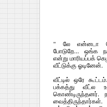
" லே என்னடா க
போடுறே... ஒங்க நட
என்று மாரியப்பக் க
வீட்டுக்கு ஓடினேன்.
வீட்டில் ஒரே கூட்ட
பக்கத்து வீட்ல 
கொண்டிருந்தனர். 
வைத்திருந்தார்கள்.