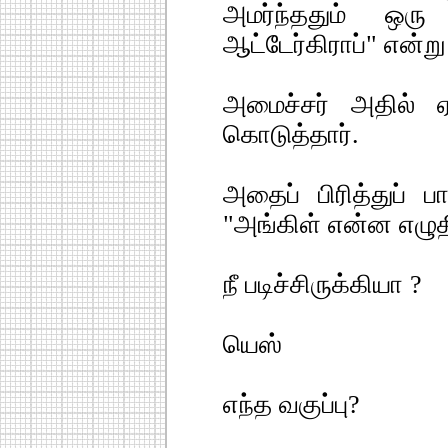
அமர்ந்ததும் ஒரு
ஆட்டேர்கிராப்" என்ற
அமைச்சர் அதில் ஏ
கொடுத்தார்.
அதைப் பிரித்துப் பா
"அங்கிள் என்ன எழுதி
நீ படிச்சிருக்கியா ?
யெஸ்
எந்த வகுப்பு?