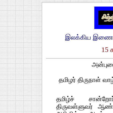
இலக்கிய இணைய 
15 
அன்புடை
தமிழர் திருநாள் வாழ
தமிழ்ச் சான்றே
திருவள்ளுவர் ஆண்