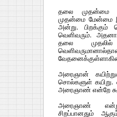
தலை முதன்மை என்
முதன்மை மேன்மை இடத
அன்று. பிறக்கும
வெளிவரும். அதனா
தலை முதலில்
வெளிவருமானால்தா
வேதனைக்குள்ளாகின
அரைஞான் கயிற்றுக
சொல்களுள் கயிறு. 
அரைஞாண் என்றே கூ
அரைஞாண் என்ற
சிறப்பானதும் ஆகு