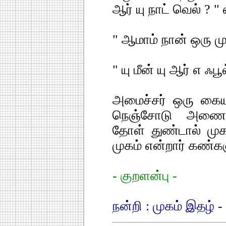
ஆர் யு நாட் வெல் ? "
" ஆமாம் நான் ஒரு மு
" யு மீன் யு ஆர் எ ஃபூல
அமைச்சர் ஒரு கைய
நெஞ்சோடு அணைத
தோள் துண்டால் முக
முகம் என்றார் கண்க
- குறளன்பு -
நன்றி : முகம் இதழ் 