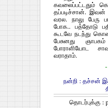
கவலைப்பட்டதும் க
தப்படிச்சான். இவன் 
வரல. நாலு பேரு பா
போக.. பத்தோடு ப
கூடவே நடந்து கொண
பேசுனது ஞாபகம் 
போராளியோட சாவு
வராதாம்.
-
நன்றி : தச்சன் 
தொடர்புக்கு : 