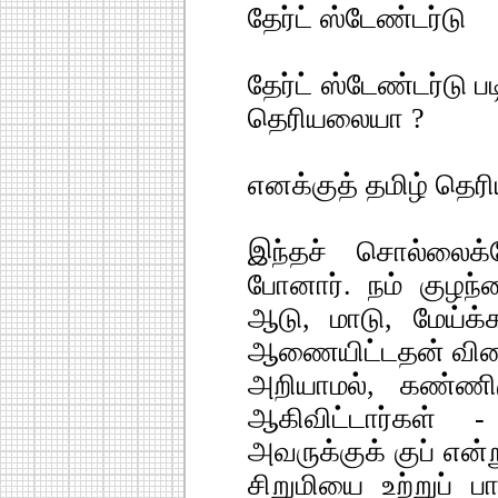
தேர்ட் ஸ்டேண்டர்டு
தேர்ட் ஸ்டேண்டர்டு ப
தெரியலையா ?
எனக்குத் தமிழ் தெர
இந்தச் சொல்லைக்க
போனார். நம் குழந்
ஆடு, மாடு, மேய்க்
ஆணையிட்டதன் விளை
அறியாமல், கண்ணிர
ஆகிவிட்டார்கள் 
அவருக்குக் குப் என்ற
சிறுமியை உற்றுப் ப