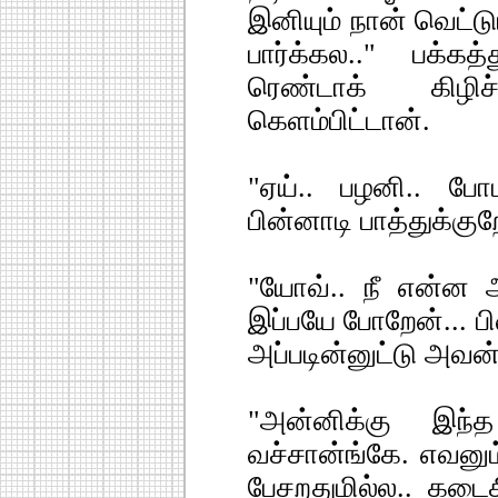
இனியும் நான் வெட்டும
பார்க்கல.." பக்கத
ரெண்டாக் கிழிச்
கெளம்பிட்டான்.
"ஏய்.. பழனி.. போ
பின்னாடி பாத்துக்கு
"யோவ்.. நீ என்ன அப
இப்பயே போறேன்... ப
அப்படின்னுட்டு அவன்
"அன்னிக்கு இந்த
வச்சான்ங்கே. எவனும
பேசறதுமில்ல.. கடை