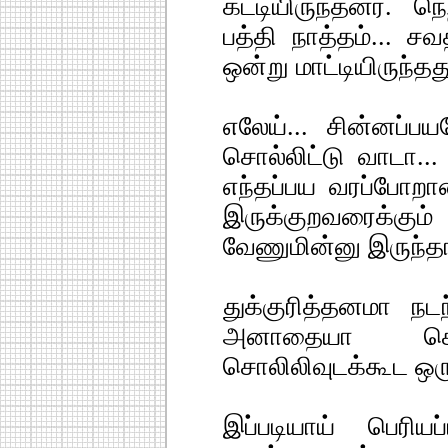
கட்டியிருந்தனர். ந
பத்தி நாத்தம்... ச
ஒன்று மாட்டியிருந்தத
எலேய்... சின்னப்ப
சொல்லிட்டு வாடா.
எந்தப்பய வரப்போறா
இருக்குறவரைக்கு
வேணுமின்னு இருந்த
துக்குரித்தனமா நடந
அனாதையா கெடக
சொலிலிவுடக்கூட ஒர
இப்படியாய் பெரிய