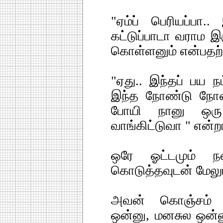
"ஏம்ப் பெரியப்பா.
கட்டுப்பாடா வராம இ
கொள்ளனும் என்பதற
"ஏது.. இந்தப் பய ந
இந்த நோண்டு நோண்
போயி நானு ஒரு
வாங்கிட்டுவா " என்றா
ஒரே ஓட்டமும் நட
கொடுத்தவுடன் மேலும
அவன் கொஞ்சம் ரா
ஒன்னு, மனசுல ஒன்னு