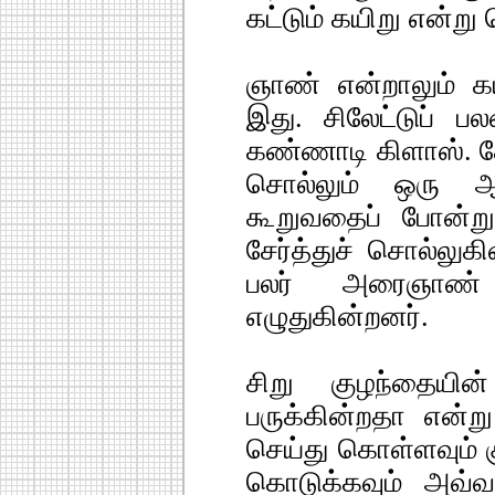
கட்டும் கயிறு என்று 
ஞாண் என்றாலும் கய
இது. சிலேட்டுப் ப
கண்ணாடி கிளாஸ். கேட
சொல்லும் ஒரு ஆங
கூறுவதைப் போன்ற
சேர்த்துச் சொல்லு
பலர் அரைஞாண்
எழுதுகின்றனர்.
சிறு குழந்தையி
பருக்கின்றதா என்ற
செய்து கொள்ளவும்
கொடுக்கவும் அவ்வ