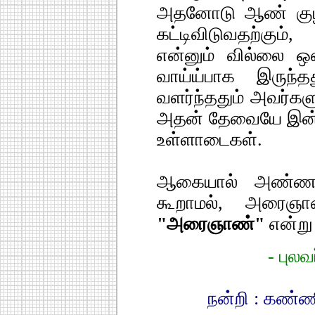
அதனோடு ஆண் குழ
கட்டிவிடுவதற்கும
என்னும் வில்லை ஒ
வாய்ய்பாக இருந்
வளர்ந்ததும் அவர்களு
அதன் தேவையே இன்ற
உள்ளாடைகள்.
ஆகையால் அண்ணா 
கூறாமல், அரைஞா
"அரைஞாண்"
என்று
- புல
நன்றி : கண்ண