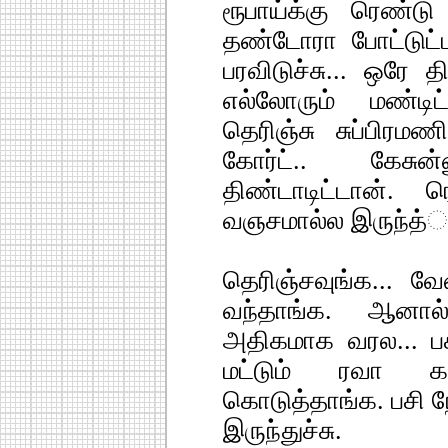
ரூபாய்க்கு ரெண்டு
தண்டோரா போட்டுட்
பரவிடுச்சு... ஒரே த
எல்லோரும் மண்டிட
தெரிஞ்சு சுப்பிரமணி
கோர்ட்.. கேசு
திண்டாடிட்டான். 
வஞசமால்ல இருந்த்
தெரிஞ்சவுங்க... வ
வந்தாங்க. ஆனால்
அதிகமாக வரல... பக
மட்டும் ரவா கஞ
கொடுத்தாங்க. பசி 
இருந்துச்சு.