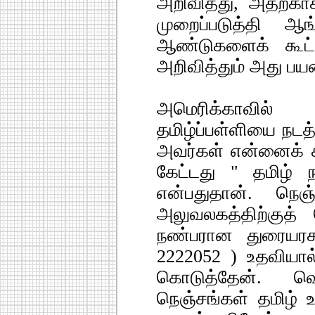
அறிவித்து, அதற்கா
முறைப்படுத்தி 
ஆண்டுகளைக் கூட்
அறிவித்தும் அது பயன
அமெரிக்காவில
தமிழ்ப்பள்ளியை நடத்
அவர்கள் என்னைக் கா
கேட்டது " தமிழ் ந
என்பதுதான். நெஞ
அலுவலகத்திற்குத் 
நண்பரான துரையரச
2222052 ) உதவியால்
கொடுத்தேன். வெ
நெஞ்சங்கள் தமிழ் உ