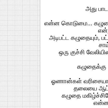
அது பாட
என்ன கொடுமை... கழுதைக
என்
அடிபட்ட கழுதையும், பட்
சாய
ஒரு குச்சி வேலியி
கழுதைக்கு 
ஓணான்கள் வரிசையாக 
தலையை ஆட்ட
கழுதை மகிழ்ச்சிய
என்ன 