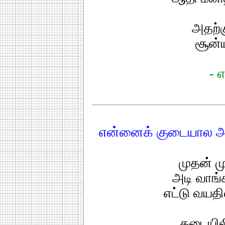
அதற்க
சூன்
- எ
என்னைக் குடையால அடி
முதன் ம
அடி வாங்
எட்டு வயதி
கடையிலி