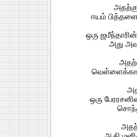
அதற்கு
ஈயம் பித்தளை
ஒரு ஜமீந்தாரி
அது அவ
அதற்
வெள்ளைக்கார 
அத
ஒரு பேரரசனி
சொந்
அதற்
ஆதி மனித