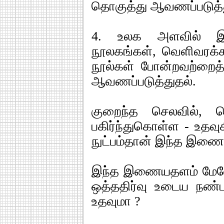
தொகுத்து ஆவணப்படுத்த
4. உலக அளவில் இயங்
நூலகங்கள், வெளிவரக்க
நூல்கள் போன்றவற்றைத்
ஆவணப்படுத்துதல்.
குறைந்த செலவில், நெ
பகிர்ந்துகொள்ள - உதவ
நுட்பம்தான் இந்த இண
இந்த இணையதளம் மேலே க
ஒத்ததிர்வு உடைய நண
உதவுமா ?