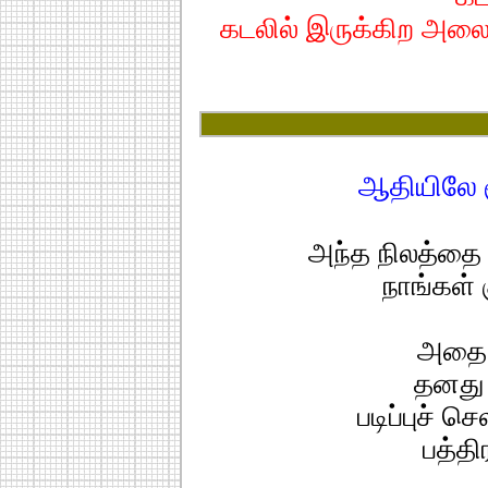
கடலில் இருக்கிற அலைக
ஆதியிலே ச
அந்த நிலத்தை 
நாங்கள் க
அதை 
தனது
படிப்புச் 
பத்தி