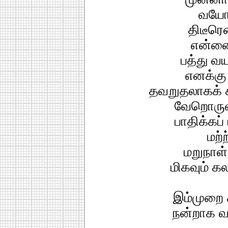
வயோத
திடீர
என்னை
பத்து வய
எனக்கு
தவறுதலாகக் கா
வேறொருவ
பாதிக்கப் 
மற்
மறுநாள்
மிகவும் கல
இம்முறை ச
நன்றாக வா