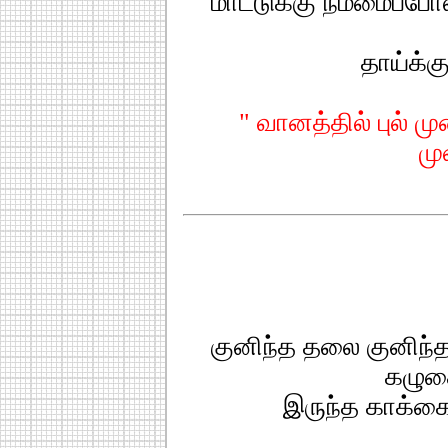
" மாட்டுக்கு நம்மைப்ப
தாய்க்க
" வானத்தில் புல் மு
மு
குனிந்த தலை குனிந்தப
கழுத
இருந்த காக்க