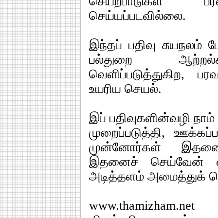
செயற்பாடுகள் பரவ
செய்யப்படவில்லை.
இந்தப் பதிவு சுயநலம் ப
பல்துறை ஆற்றல்க
வெளிப்படுத்துகிற, பர
உயரிய செயல்.
இப் பதிவுகளின்வழி ந
முறைப்படுத்தி, ஊக்கப்ப
முன்னோர்கள் இதனை
இதனைச் செய்வேன் எ
அடித்தளம் அமைத்துக் க
www.thamizham.ne