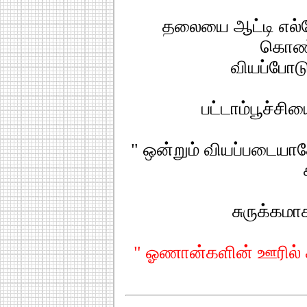
தலையை ஆட்டி எல்லே
கொண்
வியப்போட
பட்டாம்பூச்சிய
" ஒன்றும் வியப்படையாத
சுருக்கம
" ஓணான்களின் ஊரில் 