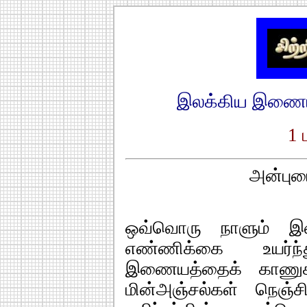
இலக்கிய இணைய 
1 
அன்புடை
ஒவ்வொரு நாளும் இ
எண்ணிக்கை உயர்ந
இணையத்தைக் காணுகி
மின்அஞ்சல்கள் நெஞ்சி