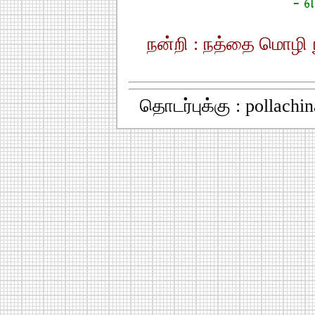
- எ
நன்றி : நத்தை மொழி
தொடர்புக்கு : pollach