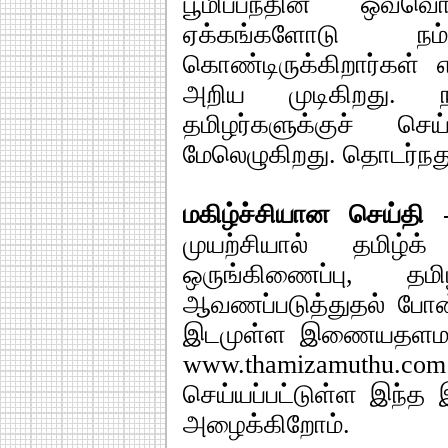
பூமிப்பந்தின் ஒவ்
ஏக்கங்களோடு நம
கொண்டிருக்கிறார்கள
அறிய முடிகிறது. 
தமிழர்களுக்குச் செ
மேலெழுகிறது. தொடர்நத
மகிழ்ச்சியான செய்தி
முயற்சியால் தமிழ்க
ஒருங்கிணைப்பு, 
ஆவணப்படுத்துதல் போன
இடமுள்ள இணையதளமானது
www.thamizamuthu
செய்யப்பட்டுள்ள இந
அழைக்கிறோம்.