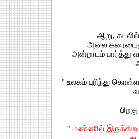
ஆறு, கடலில்
அலை கரையைத் 
அன்றாடம் பார்த்து 
" உலகம் புரிந்து கொள
வ
பிறகு
" மண்ணில் இருக்கிற 
கட