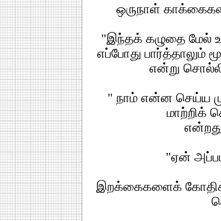
ஒருநாள் காக்கைகளி
"இந்தக் கழுதை மேல் 
எப்போது பார்த்தாலும் ம
என்று சொல்லி
" நாம் என்ன செய்ய 
மாற்றிக் 
என்றது
"ஏன் அப்பட
இறக்கைகளைக் கோதிக
ச