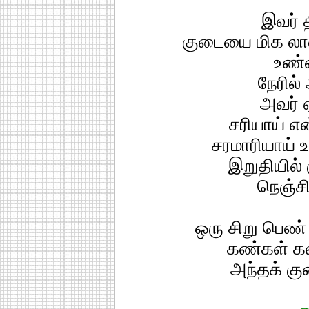
இவர்
குடையை மிக லா
உண்
நேரில்
அவர் 
சரியாய் எ
சரமாரியாய் உ
இறுதியில் 
நெஞ்சி
ஒரு சிறு பெண்
கண்கள் கல
அந்தக் கு