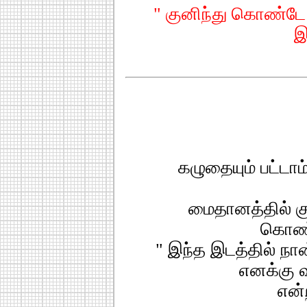
" குனிந்து கொண்டே
இ
கழுதையும் பட்டாம்
மைதானத்தில் க
கொண்
" இந்த இடத்தில் நா
எனக்கு வ
என்