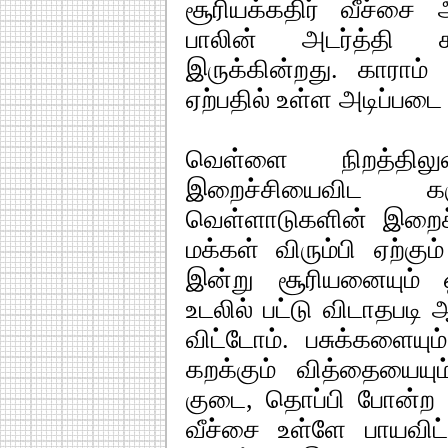
சூரியக்கதிர் வீச்சை
பாலின் அடர்த்தி க
இருக்கின்றது. காராம் 
ஏற்பதில் உள்ள அடிப்படை
வெள்ளை நிறத்தில
இறைச்சியைவிட க
வெள்ளாடுகளின் இறைச
மக்கள் விரும்பி ஏற்க
இன்று சூரியனையும் ஒத
உடலில் பட்டு விடாதபடி
விட்டோம். பசுக்களையும
கறக்கும் வித்தையையும
குடை, தொப்பி போன்ற 
வீச்சை உள்ளே பாயவிட