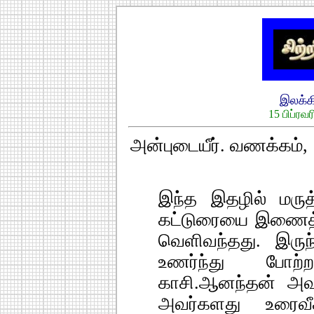
இலக்
15 பிப்ரவ
அன்புடையீர். வணக்கம்,
இந்த இதழில் மருத
கட்டுரையை இணைத்
வெளிவந்தது. இருந்
உணர்ந்து போற்ற
காசி.ஆனந்தன் அவர்
அவர்களது உரைவீ