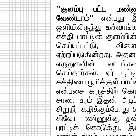
"குளம்பு பட்ட மண்ண
வேண்டாம்"
என்பது 
ஒளியிலிருந்து உள்வாங்
சக்தி மாட்டின் குளம்பின
செய்யப்பட்டு, வ
ஏற்றப்படுகின்றது. அத
எருதுகளின் லாடங்
செய்தார்கள். ஏர் பூட
சக்தியை பூமிக்குள் பாய
என்பதை கருத்திற் கொள
சாண உரம் இதன் அடிப்
சிறுநீர் கழிக்கும்போது
கிலோ மண்ணுக்கு தன் 
புரட்டிக் கொடுத்து