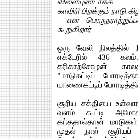
விளையுண்டாக்க
காவிரி பிறக்கும் நாடு 
- என பொருநராற்றுப்
கூறுகிறார்
ஒரு வேலி நிலத்தில் 
எக்டேரில் 436 கலம
கரிகாற்சோழன் காலத
"மாடுகட்டிப் போரடித
யாணைகட்டிப் போரடித்திர
சூரிய சக்தியை உள்வாங்
வளம் கூட்டி அமோக
தந்ததால்தான் மாடுகள
முதல் நாள் சூரியப் 