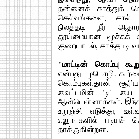
தன்னைக் காத்துக் க
செல்வங்களை, கால் 
நிலத்தடி நீர் ஆதார
தூய்மையான மூச்சுக் க
குறையாமல், காத்தபடி வ
"மாட்டின் கொம்பு கூ
என்பது பழமொழி. கூர்ம
கொம்புகள்தான் சூர
வைட்டமின் 'டி' யை உ
ஆன்டென்னாக்கள். இந்த 
உறுஞ்சி எடுத்து, உள்
எலுமபுகளில் படியச் ச
தாக்குகின்றன.