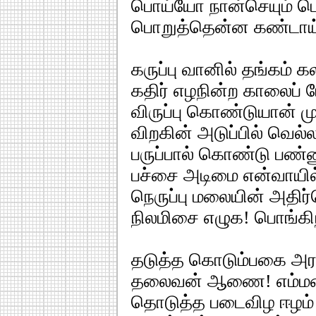
பொய்யோ நான்செயும் ப
பொறுத்தென்ன கண்டாய்
கருப்பு வானில் தங்கம் கல
கதிர் எழநின்ற காலைப் ப
விருப்பு கொண்டுயான் மு
விறகின் அடுப்பில் வெல்ல
பருப்பால் கொண்டு பண்ண
பச்சை அடிமை என்வாயில
நெருப்பு மலையின் அதிர
நிலமிசை எழுக! பொங்கி
தடுத்த கொடும்பகை அர
தலைவன் ஆணை! எம்மண்
தொடுத்த படைவிழ ஈழம் 