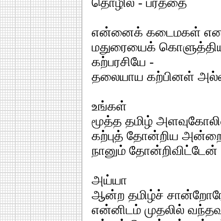
தொழில் - பரத்தை
என்னைக் கடைமகள் எனல
மதுரையைக் கொளுத்தி
கற்பரசியே -
தலையாய கற்பினள் அல்
உங்கள்
மூத்த தமிழ் அளவுகோலில
கற்புத் தோன்றிய அன்ற
நானும் தோன்றிவிட்டேன் 
அய்யா
ஆன்ற தமிழ்ச் சான்றோர
என்னிடம் முதலில் வந்த