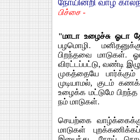
நோயின்றி வாழ கால்ந
பிச்சை -
"மாடா உழைச்சு ஓடா த
பழமொழி. மனிதனுக்
பிறந்தவை மாடுகள். ஓ
விரட்டப்பட்டு, வண்டி இழு
முகத்தையே பார்க்கும்
முடியாமல், குடம் கணக்க
உழைக்க மட்டுமே பிறந்த
நம் மாடுகள்.
செயற்கை வாழ்க்கைக்கு
மாடுகள் புறக்கணிக்க
இயைந்து, நோய் நொடி