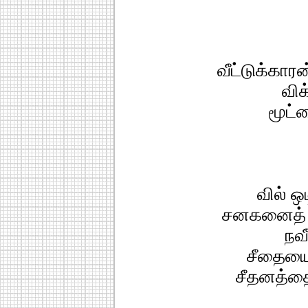
வீட்டுக்கா
வி
மூட்ட
வில் ஒ
சனகனைத் த
நவ
சீதையைப
சீதனத்தை