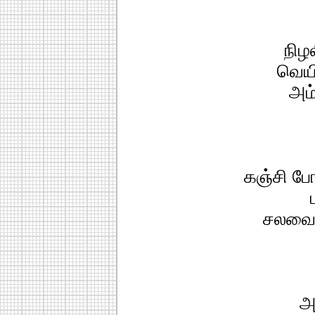
நிழ
வெயி
அம
கஞ்சி பே
சலவைத
அ