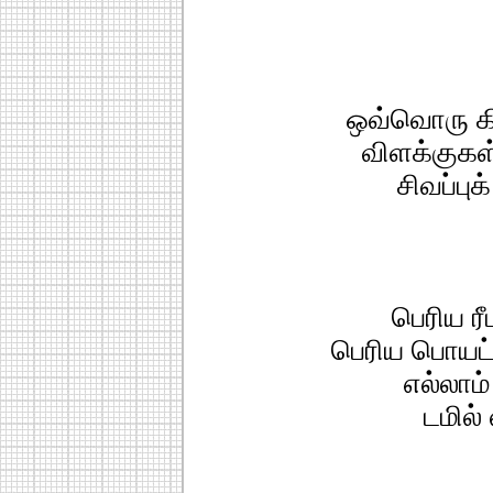
ஒவ்வொரு க
விளக்குகள் 
சிவப்பு
பெரிய ரீ
பெரிய பொயட்
எல்லாம்
டமில் 