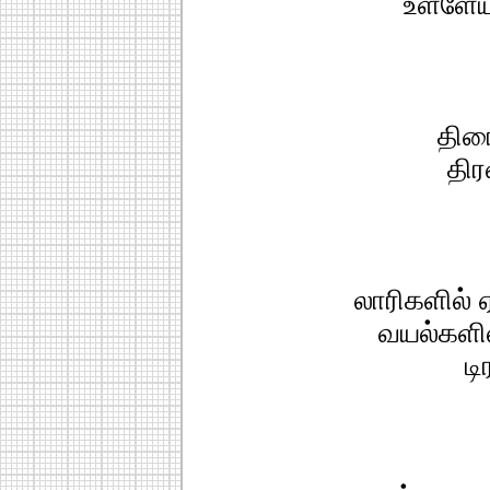
உள்ளேய
திரை
திர
லாரிகளில் 
வயல்களி
டி