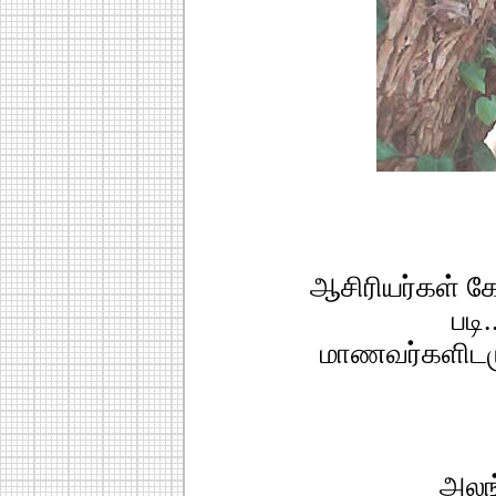
ஆசிரியர்கள் கே
படி.
மாணவர்களிடமு
அலங்