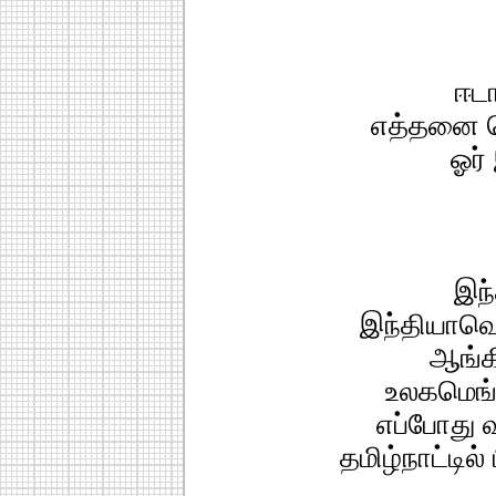
ஈடா
எத்தனை பெ
ஓர்
இந்
இந்தியாவெங
ஆங்கி
உலகமெங்க
எப்போது 
தமிழ்நாட்டில