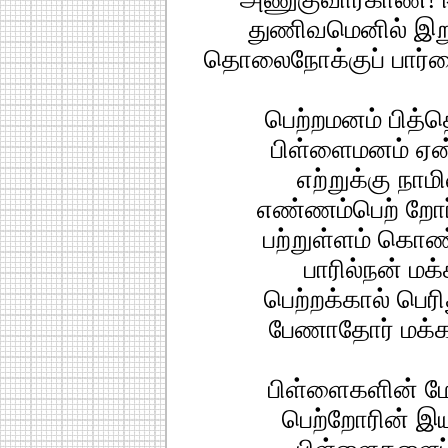
துணிவமெனில் இற
தொலைநோக்குப் பார்வ
பெற்றமனம் பித்
பிள்ளைமனம் ஏன்
எற்றுக்கு நாம
எண்ணம்பெற் றோர்
பற்றுள்ளம் கொண
பாரில்நன் மக
பெற்றக்கால் பெரி
பேணாதோர் மக்க
பிள்ளைகளின் மேற
பெற்றோரின் இய