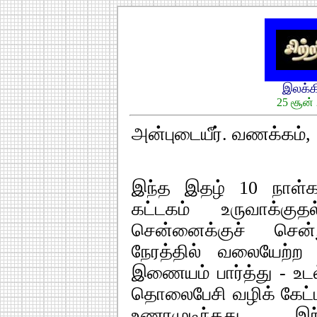
இலக்
25 சூன் 
அன்புடையீர். வணக்கம்,
இந்த இதழ் 10 நாள்க
கட்டகம் உருவாக்குத
சென்னைக்குச் சென்
நேரத்தில் வலையேற்
இணையம் பார்த்து - உடல
தொலைபேசி வழிக் கேட்
உணரமுடிந்தது. 