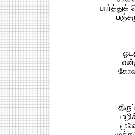
பார்த்துக்
பஞ்சம
ஓடத
என்
கோலத
திரு
மழிக
மூவே
முத்தம