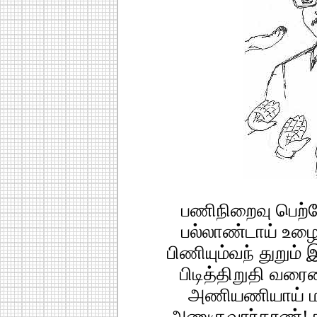
பணிநிறைவு பெற்றோ
பல்லாண்டாய் உழைத
பிணியும்வந் துறும்
பிடித்திறுதி வரை
அணியணியாய் மக
அணுகுவார்காண்! ஈ