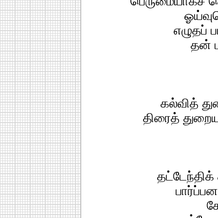
பெருமையாகச் சொ
ஓய்வு
எழுதப் 
தன் 
கல்வித் து
திரைத் துறையு
தட்டேந்திக்
பார்ப்பன
க