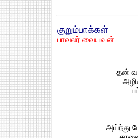
குறும்பாக்கள்
பாவலர் வையவன்
தன் வ
அழிவ
பட
அய்ந்து 
சாலை 