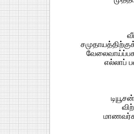
வீ
சமுதாயத்திற்கு
வேலைவாய்ப்ப
எல்லாப் 
டியூசன
விற
மாணவர்கள