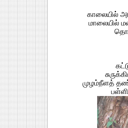
காலையில் அடு
மாலையில் மண
தொ
கட்ட
சுருக்க
முழம்நீளத் தண
பள்ள