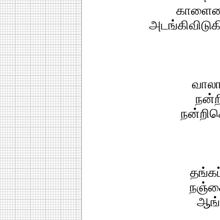
காளைய
அடங்கிவிடுகி
வாலா
நன்ற
நன்றிக
தங்கப
நஞ்ச
ஆங்