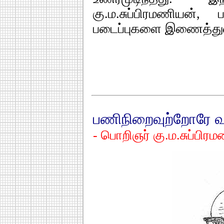
கு.ம.சுப்பிரமணியன்
படைப்புகளை இணைத்து
பணிநிறைவுற்றோரே வா
- பொறிஞர் கு.ம.சுப்பிரம