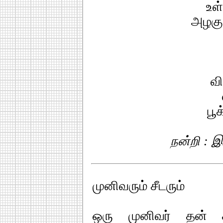
உள
அழகு
வி
பூக
நன்றி : 
முனிவரும் சீடரும்
ஒரு முனிவர் தன் சீ