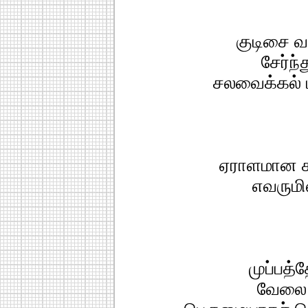
குடிசை வ
சேர்ந்
சலவைக்கல் ப
ஏராளமான க
எவருமி
முப்பத
வேலை 