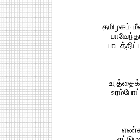
தமிழகம் மீ
பாவேந்த
பாடத்திட்
உரத்தைக்
உரம்போட
எண்ச
எட்டும