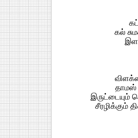
கட
கல் சும
இளம
விளக்
தாமஸ்
இருட்டையும் க
சீரழிக்கும் 