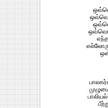
ஒவ்வெ
ஒவ்வொ
ஒவ்வெ
ஒவ்வொ
எந்
எல்லோரு
ஒன
பாலகர்
முழும
பாலியல் 
பீற்