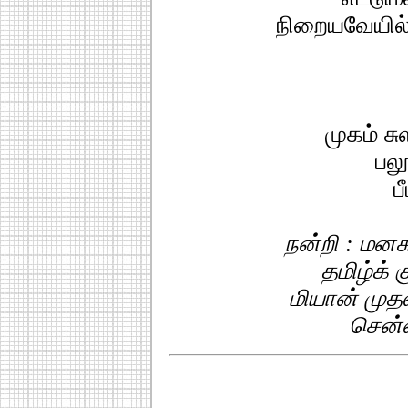
நிறையவேயில
முகம் ச
பலூ
ப
நன்றி : மனசு
தமிழ்க் க
மியான் முதல
சென்