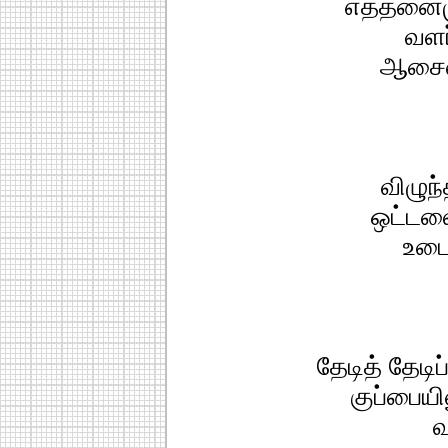
எத்தனைம
வளர
ஆசைய
விழுந
ஒட்டவை
உடை
தேடித் தேடிப
குப்பையி
வ