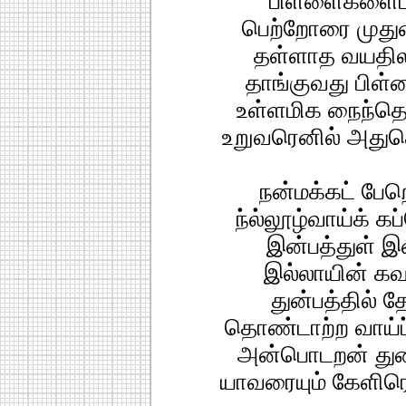
பிள்ளைகளைப் 
பெற்றோரை முத
தள்ளாத வயதிலவ
தாங்குவது பிள
உள்ளமிக நைந்தொ
உறுவரெனில் அதுகெ
நன்மக்கட் பேற
ந்ல்லூழ்வாய்க் கப
இன்பத்துள் இன
இல்லாயின் கவல
துன்பத்தில் த
தொண்டாற்ற வாய்ப்ப
அன்பொடறன் து
யாவரையும் கேளிரெ