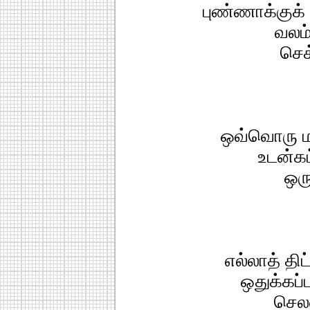
புண்ணாக்குக்
வலம
செக
ஒவ்வொரு ம
உடன்க
ஒரு
எல்லாத் தி
ஒதுக்கப
செல