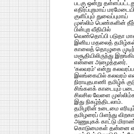
படகு ஒன்று தள்ளப்பட்டத
எதிர்ப்புறமாய் மரமேடைய
குளிப்பும் துவைப்புமாய்
முஸ்லிம் பெண்களின் தீந
பின்புற வீதியில்
வெண்தொப்பி படுதா 
இனிய மதலைத் தமிழ்கள
காலைத் தொழுகை முடிந்த
மசூதியிலிருந்து இறங்க
என்னை அழைத்தனர்.
'கலவரம்' என்று கலவரப்ப
இலங்கையில் கலவரம் என
நிராயுதபாணி தமிழ்க் க
சிங்களக் காடையும் படைய
சிலசில வேளை முஸ்லிம்க
இது நிகழ்ந்திடலாம்.
தமிழரின் உடைமை எரியும்
தமிழரைப் பிளந்து விறகாய
அணுயுகக் காட்டு மிராண்
கொடுமைகள் தன்னை எடு