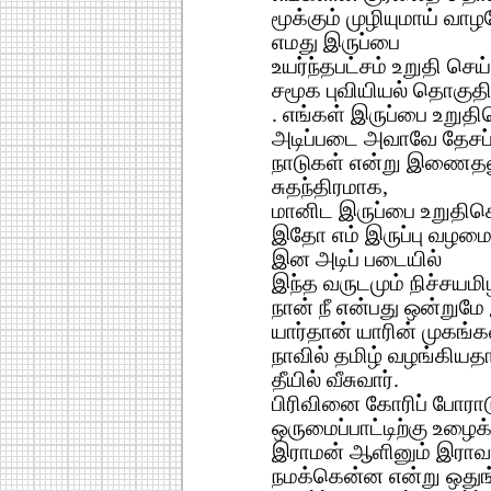
மூக்கும் முழியுமாய் வாழ
எமது இருப்பை
உயர்ந்தபட்சம் உறுதி செய்
சமூக புவியியல் தொகுத
. எங்கள் இருப்பை உறுதி
அடிப்படை அவாவே தேசப்
நாடுகள் என்று இணைதலும
சுதந்திரமாக,
மானிட இருப்பை உறுதிசெ
இதோ எம் இருப்பு வழம
இன அடிப் படையில்
இந்த வருடமும் நிச்சயமி
நான் நீ என்பது ஒன்றும
யார்தான் யாரின் முகங்கள
நாவில் தமிழ் வழங்கியத
தீயில் வீசுவார்.
பிரிவினை கோரிப் போராட
ஒருமைப்பாட்டிற்கு உழைக்
இராமன் ஆளினும் இரா
நமக்கென்ன என்று ஒதுங