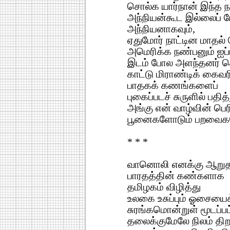
சொல்க யார்நான் இந்த நா
அந்நியன்கூட இல்லைப் பே
அந்நியனாகவும்,
ஏதுமோர் நாட்டின மாதல
அமெரிக்க நண்பனும் ஐப்ப
இடம் போல அளந்தனர் க
காட்டு மிராண்டிக் கை
பாதகக் கணங்களைப்
புகைப்படச் சுருளில் பதி
அங்கு என் வாழ்வின் பெ
பூனைகளோடும் பறவைகள
* * *
வானொலி எனக்கு ஆறு
பாரதத்தின் கண்களாக
தமிழகம் விழித்து
உலகை உசுப்பும் ஓசையைக
சுரங்கமொன்றுள் மூடப்பட
தலைக்குமேலே நிலம் திற