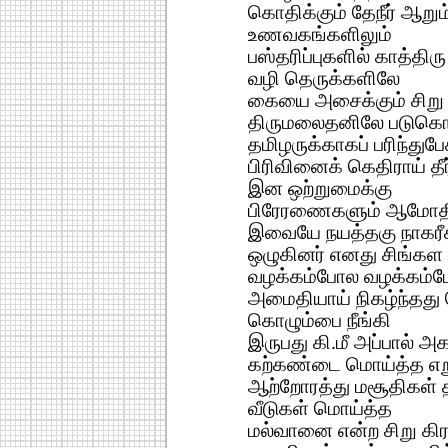
கொதிக்கும் தேநீர் ஆறும
உணவகங்களிலும்
பஸ்தரிப்புகளில் காத்திர
வழி தெருக்களிலே
கையை அசைக்கும் சிறு 
திருமலைதனிலே படுகொ
தமிழருக்காகப் பரிந்துபே
பிரிவினைக் கெதிராய் தீ
இன ஒற்றுமைக்கு
பிரேரணைகளும் ஆமோதிப
இவையே நயத்தகு நாகரீ
ஒழுகினர் எனது சிங்கள 
வழக்கம்போல வழக்கம்ப
அமைதியாய் நிகழ்ந்தது 
கொழும்பை நீங்கி
இருபது கி.மீ அப்பால் அ
கற்கண்டை மொய்த்த எறு
ஆற்றோரத்து மசூதிகள்
வீடுகள் மொய்த்த
மல்வானை என்ற சிறு கிர