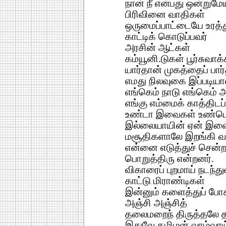
நான் நீ என்பது ஒன்றுமே
பிரிவினை வாதிகள்
ஒருமைப்பாட்டையே உரத்து
காட்டிக் கொடுப்பவர்
அரசின் ஆட்கள்
கம்யூனி.டுகள் பூர்சுவாக
யார்தான் முகத்தைப் பார்
எமது நிலவுகை இப்படிய
எங்கெம் நாடு எங்கெம் அ
எங்கு எம்மைக் காத்திட
உண்டா இவைகள் உண்டென
இல்லையாயின் ஏன் இவ
மசூதிகளாலே இறங்கி வந
என்னை எடுத்துச் சென்ற
பொறுத்திரு என்றனர்.
விகாரைப் புறமாய் நடந்த
காட்டு மிராண்டிகள்
இன்னும் களைத்துப் போ
அஞ்சி அஞ்சித்
தலைமறைந் திருத்தலே தற
இதுவே தமிழன் வாழ்வாய்