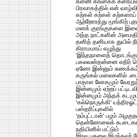
களனி கங்கைக் கரையில்
பிரவாகத்தில் என் வாழ்
கற்கள் கற்கள் கற்களாய் 
ஆற்றோரத்து மூங்கிற் புத
மனக் குரங்குகளை இளைப
அந்த நாட்களின் அமைதி
தனித் தனியாக துயில் நீ
கிராமமாய் எழுந்து
'இந்தநாளைத் தொடங்கு
பகலவன்தன்னை எதிர் க
ஏனோ இன்னும் சுணக்கம
கருங்கல் மலைகளில் .ட
பாதாள லோகமும் வேரறு
இன்னமும் ஏற்றப் பட்டிட
இன்னமும் அந்தக் கடமு
'கல்நொருக்கி' யந்திரஓ
பஸ்தரிப்புகளில்
'றம்புட்டான்' பழம் அழகுற
தென்னோலைக் கூடைகள்
நதியினில் மட்டும்
இரவு பகலை இழந்தவர் பே