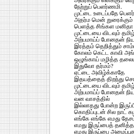
அவர்க்கும் எனக்கும் வே
நேற்றுப் பெளர்ணமி.
முட்டை உடைப்பதே பெளர
அதர்ம மென் றுரைக்கும்
பெளத்த சிங்கள மனிதா
முட்டையை விடவும் தமிழ
அற்பமாய்ப் போனதன் ந
இரத்தம் தெறித்தும் சாம்ப
கோலம் கெட்ட காவி அங்
ஒழுங்காய் மழித்த தலையு
இதுவோ தர்மம்?
ஏட்டை அவிழ்க்காதே
இதயத்தைத் திறந்து சொ
முட்டையை விடவும் தமிழ
அற்பமாய்ப் போனதன் ந
வன வாசத்தில்
இல்லாதது போன்ற இருப்ப
கொதிப்புடன் சில நாட் க
எங்கே எங்கே எமது தேசம
எமது இருப்பைத் தனித்
எமது இருப்பை அமைப்பு