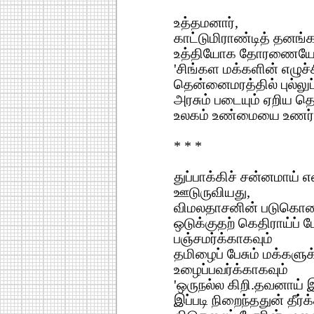
உத்தமனார்,
காட்டுமிராண்டித் தனங்
உத்தியோக தோரணையே
'சிங்கள மக்களின் எழுச்சி
தென்னைமரத்தில் புல்லுப
அரசும் படையும் ஏறிய தெ
உலகம் உண்மையை உணர்ந
* * *
துப்பாக்கிச் சன்னமாய
ஊடுருவியது,
விமலதாசனின் படுகொலை
ஒடுக்குதற் கெதிராய்ப் ப
பஞ்சமர்க்காகவும்
தமிழைப் பேசும் மக்களுக
உழைப்பவர்க்காகவும்
'ஒருநல்ல கிறி.தவனாய் இ
இப்படி நிறைந்ததுன் தீர்