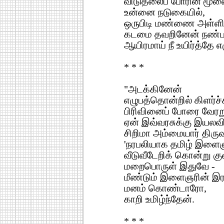
விடுதலைப் போரின் மூல
உன்னை நடுகையில்,
ஒருபிடி மண்ணை அள்ளிப
கடமை தவறினேன் நண்ப
ஆயிரமாய் நீ உயிர்த்தே எ
* * *
"அடக்கினேன்
எழுபத்தொன்றில் கிளர்ச
பிரிவினைப் போரை வேரறு
ஏன் இவ்வரசுக்கு இயலவ
சிறிமா அம்மையார் திருவா
'நரபலியாக தமிழ் இள
வீடுவீடேறிக் கொன்று குவி
மறைபொருள் இதுவே -
மீண்டும் இளைஞரின் இரத
மனம் கொண்டாரோ,
காறி உமிழ்ந்தேன்.
* * *