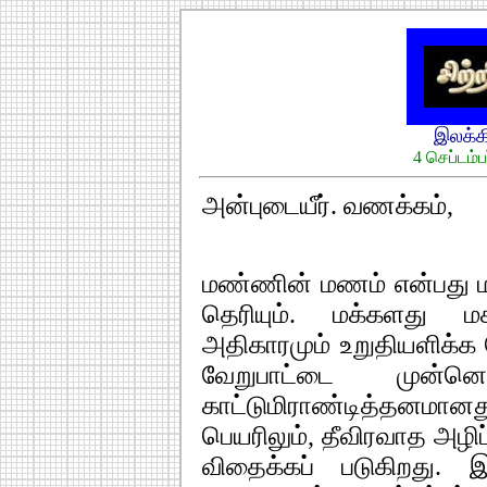
இலக்
4 செப்டம்ப
அன்புடையீர். வணக்கம்,
மண்ணின் மணம் என்பது ம
தெரியும். மக்களது ம
அதிகாரமும் உறுதியளிக்க 
வேறுபாட்டை முன்ன
காட்டுமிராண்டித்தனமான
பெயரிலும், தீவிரவாத அழிப
விதைக்கப் படுகிறது. 