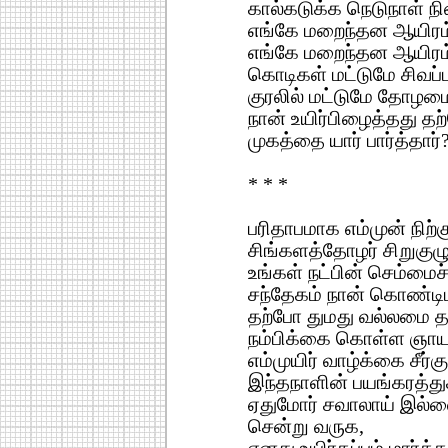
கால்கடுக்க நெடுநாள் நி
எங்கே மறைந்தன ஆயிரம்
எங்கே மறைந்தன ஆயிரம்
கொடிகள் மட்டுமே சிவப்
குரலில் மட்டுமே தோழம
நான் உயிர்பிழைத்தது த
முகத்தை யார் பார்த்தார்
* * *
பரிதாபமாக எம்முன் நிற்க
சிங்களத்தோழர் சிறுகு
உங்கள் நட்பின் செம்மைச்
சந்தேகம் நான் கொண்ட
தற்போ துமது வல்லமை த
நம்பிக்கை கொள்ள ஞாய
எம்முயிர் வாழ்க்கை சீர்க
இந்தநாளின் பயங்கரத்து
ஏதுமோர் சவாலாய் இல்ல
சென்று வருக,