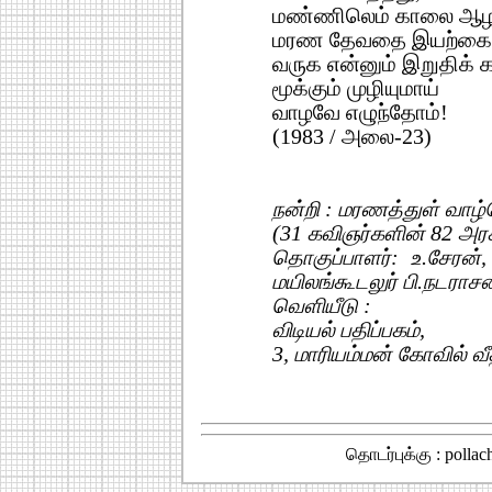
மண்ணிலெம் காலை ஆழப்
மரண தேவதை இயற்கையா
வருக என்னும் இறுதிக்
மூக்கும் முழியுமாய்
வாழவே எழுந்தோம்!
(1983 / அலை-23)
நன்றி : மரணத்துள் வாழ்
(31 கவிஞர்களின் 82 அர
தொகுப்பாளர்: உ.சேரன்
மயிலங்கூடலுர் பி.நடராசன
வெளியீடு :
விடியல் பதிப்பகம்,
3, மாரியம்மன் கோவில் வ
தொடர்புக்கு : polla