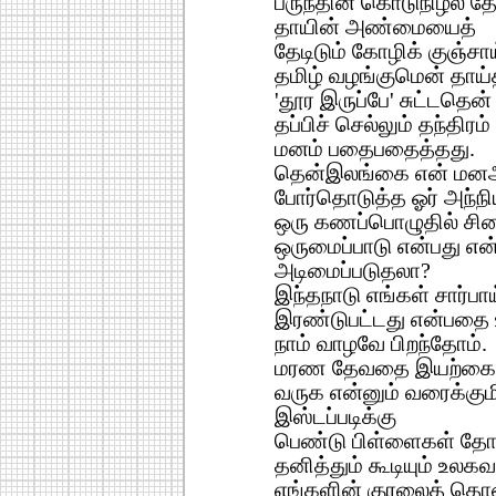
பருந்தின் கொடுநிழல் தே
தாயின் அண்மையைத்
தேடிடும் கோழிக் குஞ்சா
தமிழ் வழங்குமென் தாய்த்
'தூர இருப்பே' சுட்டதென்
தப்பிச் செல்லும் தந்திரம
மனம் பதைபதைத்தது.
தென்இலங்கை என் மனஅ
போர்தொடுத்த ஓர் அந்ந
ஒரு கணப்பொழுதில் சித
ஒருமைப்பாடு என்பது என
அடிமைப்படுதலா?
இந்தநாடு எங்கள் சார்பாய
இரண்டுபட்டது என்பதை 
நாம் வாழவே பிறந்தோம்.
மரண தேவதை இயற்கையா
வருக என்னும் வரைக்குமி
இஸ்டப்படிக்கு
பெண்டு பிள்ளைகள் தோழ
தனித்தும் கூடியும் உலகவ
எங்களின் குரலைத் தொ