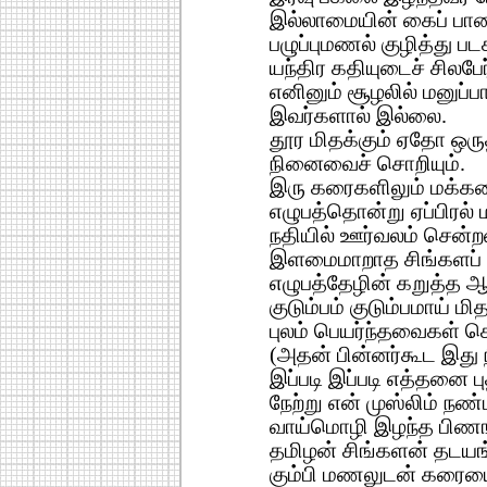
இல்லாமையின் கைப் பாவ
பழுப்புமணல் குழித்து படக
யந்திர கதியுடைச் சிலபேர
எனினும் சூழலில் மனுப்பாத
இவர்களால் இல்லை.
தூர மிதக்கும் ஏதோ ஒர
நினைவைச் சொறியும்.
இரு கரைகளிலும் மக்களை
எழுபத்தொன்று ஏப்பிரல் 
நதியில் ஊர்வலம் சென்
இளமைமாறாத சிங்களப் 
எழுபத்தேழின் கறுத்த ஆக
குடும்பம் குடும்பமாய் மித
புலம் பெயர்ந்தவைகள் செ
(அதன் பின்னர்கூட இது ந
இப்படி இப்படி எத்தனை ப
நேற்று என் முஸ்லிம் நண்ப
வாய்மொழி இழந்த பிணங
தமிழன் சிங்களன் தடயங
கும்பி மணலுடன் கரையை