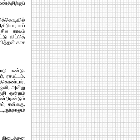
ணத்திற்குப்
்கொடியில்
ிரியாராகப்
 சில காலம்
டு விட்டுத்
்பித்தன் காச
ாடு உண்டு.
், ரசமட்டம்,
்கொண்டார்.
 ஒளி, அன்று
தி ஒன்றும்
்றிரண்டும்
கம், கவிதை,
ிருந்தாலும்
ான் கிடைத்தன