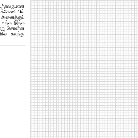
பெற்றவருமான
்கேணியில்
 அனைத்துப்
ு வந்த இந்த
ன்று சொன்ன
ில் கலந்து