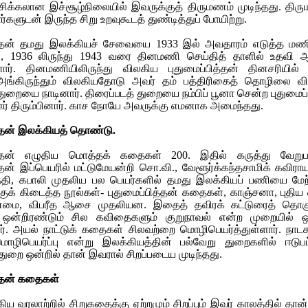
ிக்கலான இச்சூழ்நிலையில் இவருக்குத் திருமணம் முடிந்தது. திரும
ர்களுடன் இருந்த சிறு உறவுகூடத் துண்டித்துப் போயிற்று.
த்தன் தமது இலக்கியச் சேவையை 1933 இல் அவதாரம் எடுத்த மணிக
ு, 1936 லிருந்து 1943 வரை தினமணி செய்தித் தாளில் உதவி ஆச
னார். தினமணியிலிருந்து விலகிய புதுமைப்பித்தன் தினசரியில்
 அங்கிருந்தும் விலகியதோடு அவர் தம் பத்திரிகைத் தொழிலை விட்
துறையை நாடினார். திரைப்படத் துறையை நம்பிப் பூனா சென்ற புதுமைப
ர் திரும்பினார். காச நோயே அவருக்கு எமனாக அமைந்தது.
த்தன் இலக்கியத் தொண்டு.
ித்தன் எழுதிய மொத்தக் கதைகள் 200. இதில் கருத்து வேறுப
்தன் இப்பெயரில் மட்டுமேயன்றி சொ.வி., வேளூர்க்கந்தசாமிக் கவிராயர
ந்தி, கபாலி முதலிய பல பெயர்களில் தமது இலக்கியப் பணியை மேற
குக் கிடைத்த நூல்கள்- புதுமைப்பித்தன் கதைகள், காஞ்சனா, புதிய
மை, விபரீத ஆசை முதலியன. இதைத் தவிரக் கட்டுரைத் தொகு
 ஒன்றிரண்டும் சில கவிதைகளும் குறுநாவல் என்ற முறையில் ஒன
ார். அயல் நாட்டுக் கதைகள் சிலவற்றை மொழிபெயர்த்துள்ளார். நாட
ொழிபெயர்ப்பு என்று இலக்கியத்தின் பல்வேறு துறைகளில் ஈடுபட்ட
துறை ஒன்றில் தான் இவரால் சிறப்படைய முடிந்தது.
த்தன் கதைகள்
ிய வரலாற்றில் சிறுகதைக்கு ஏற்றமும் சிறப்பும் இவர் காலத்தில் த