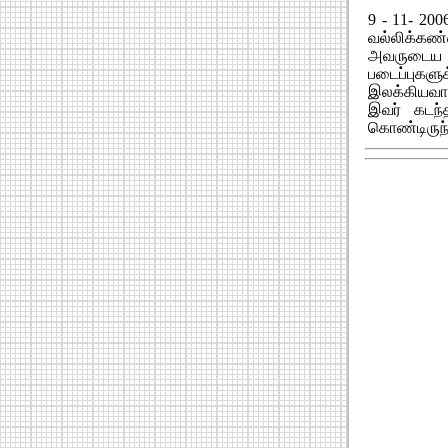
9 - 11- 20
வல்லிக்க
அவருடைய த
படைப்புகளு
இலக்கியவாத
இவர் கடந்
கொண்டிருந