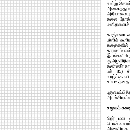
என்று சொன
அனைத்தும்
அறியாமையும
கலை நோக்
மனிதனைச் ச
காஞ்சனா என
பற்றிக் கூற
கதைகளில் ந
காரணம் என்
இடங்களிலி
கு.அழகிரிச
தண்ணீர் சுர
பக் 85) ச
வாழ்க்கைய
சம்பவத்தை எ
புதுமைப்பி
அடங்கியுள
சமூகக் கத
பிறர் மன 
பொன்னகரம்
அணுகியது 