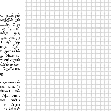
ை நமக்கும்
ாலத்தில் தம்
விடாதே. அது
 எழுத்தாளர்
ுக்கு ஒரு
ே ஓரளவாவது
யே தம் முழு
ொருள் ஆவி
ன முறையில்
ோது அவரைச்
ின்னங்களும்
மட்டும் என்ன
் தெளிவாக
றது.
ிருத்தாசலம்
்னார்க்காடு
யதிலேயே தம்
 ஆளானார்.
ிசை மாறிய
்டம் பெற்ற
முயற்சிகள்