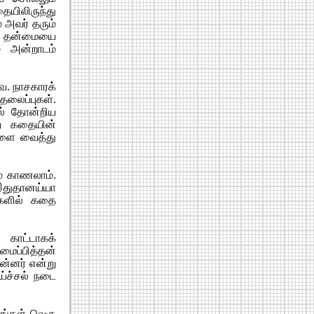
யிலிருந்து
 அவர் தரும்
 தன்மையை
் அன்றாடம்
ை. நாசகாரக்
 தலைப்புகள்.
ல் தோன்றிய
்ற கதையின்
ைகளை வைத்து
ம் காணலாம்.
 இதுதானய்யா
ிகளில் கதை
 காட்டாகக்
மைப்பித்தன்
ன்னர் என்று
ய்ச்சல் நடை
லங்கள் வெகு