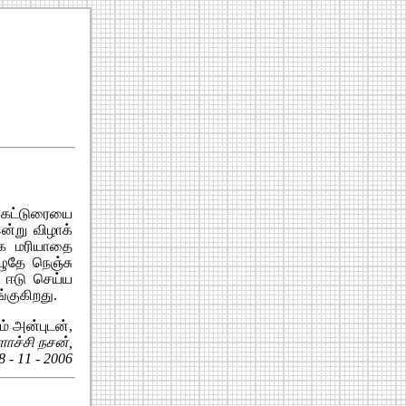
் கட்டுரையை
ன்று விழாக்
கே மரியாதை
ழுதே நெஞ்சு
 ஈடு செய்ய
்குகிறது.
ம் அன்புடன்,
ாச்சி நசன்,
8 - 11 - 2006