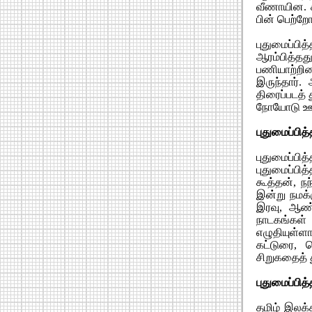
வீணாயின. ச
பின் பெற்றோ
புதுமைப்பி
ஆரம்பித்தத
பணியாற்றி
இருந்தார்.
திரைப்படத் 
நோயோடு ஊ
புதுமைப்பி
புதுமைப்ப
புதுமைப்பித
கூத்தன், ந
இன்று நமக்
இரவு, ஆண்
நாடகங்கள்
எழுதியுள்ள
கட்டுரை, ம
சிறுகதைத் 
புதுமைப்பி
தமிழ் இலக்க