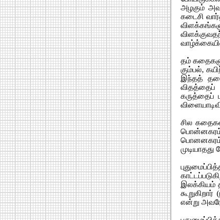
அழகும் அவ
கடைசி வார்
விளக்கங
விளக்குவத
வாழ்க்கையி
தம் கதைகளு
கும்பல், கய
இந்தத் தலை
விதத்தைப் 
கருத்தைப் 
விளையாடிவிட
சில கதைகளி
பொன்னகரம்
பொனனகரம்
முடியாதது ப
புதுமைப்ப
காட்டப்படு
இலக்கியம் 
கூறுகிறார்
என்று அவரே க
புதுமைப்பி