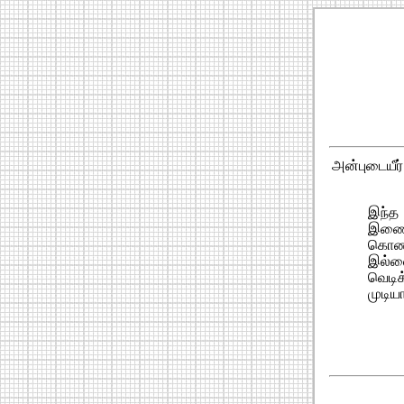
அன்புடையீர
இந்த 
இணைத்
கொண்
இல்லை
வெடிக
முடிய