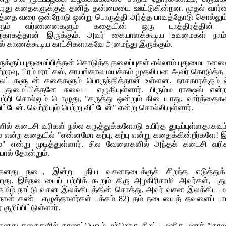
ரது கதைகளுக்குத் தனித் தன்மையை ஊட்டுகின்றன. முதல் வார்தை
த்தை வரை ஒன்றோடு ஒன்று பொருத்தி அர்த்த பாவத்தோடு சொல்லும்
்களும் வர்ணனைகளும் கதையின் ஒரு பாத்திரத்தின்
ற்காகத்தான் இருக்கும். அவர் கையாளக்கூடிய உவமைகள் நாம
ல் காணக்கூடிய காட்சிகளாகவே அமைந்து இருக்கும்.
க்குப் புதுமைப்பித்தன் கொடுத்த தலைப்புகள் எல்லாம் புதுமையானவ
ிற்றரவு, பிரம்மராட்சஸ், சாயங்கால மயக்கம் முதலியன அவர் கொடுத்த
ப்புகளுடன் கதைகளும் பொருந்தித்தான் உள்ளன. நாசகாரக்கும்ப
புதுமைப்பித்தனே சுவைபட எழுதியுள்ளார். பிரும்ம ராக்ஷஸ் என
பற்றி சொல்லும் பொழுது, "கருத்து ஒன்றும் கிடையாது, வார்த்த
்டேன். வெற்றியும் பெற்று விட்டேன்" என்று சொல்லியுள்ளார்.
ல் கடைசி வரிகள் நல்ல கருத்துக்களோடு உயிர்த துடிப்புள்ளதாகவு
 என்ற கதையில் "என்னமோ கற்பு, கற்பு என்று கதைக்கின்றீர்களே!
" என்று முடித்துள்ளார். சில வேளைகளில் அந்தக் கடைசி வர
ோல் தோன்றும்.
ித்தனது நடை, இன்று புதிய வசனநடைக்குச் சிறந்த எடுத்துக்
கிறது. இந்நடையைப் பற்றிக் கூறும் திரு அழகிரிசாமி அவர்கள், புது
தமிழ் நாட்டு வசன இலக்கியத்தின் சொத்து, அவர் வசன இலக்கிய ம
 (நான் கண்ட எழுத்தாளர்கள் பக்கம் 82) தம் நடையைத் தவளைப் பா
ுறிப்பிட்டுள்ளார்.
த்தனது கதைகளில் காணப்பெறும் மற்றொரு சிறப்பு மனித மனக் கோ