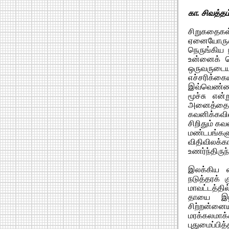
கா. சிவத்தம்
சிறுகதைகள
ஏனையோருக்க
நெருங்கிய 
உன்னைக் கெ
ஒருவருடை
எச்சரிக்க
இவ்வெண்ணம்
மூச்சு என
அனைத்தையு
கவனிக்கவில
சிறிதும் க
மண்டபங்களும
விதிவிலக
உணர்ந்திருந
இலக்கிய வட
நடுத்தரக் 
மாவட்டத்தி
தாயை இழந
சிற்றன்ன
மரக்கலமாக
புதுமைப்ப