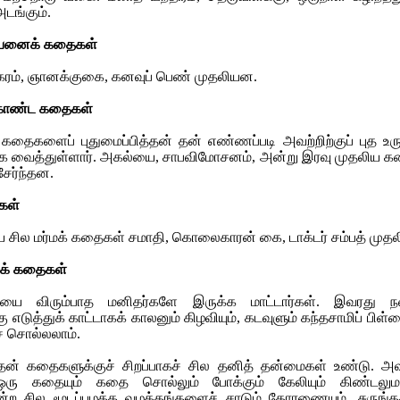
அடங்கும்.
ற்பனைக் கதைகள்
 நகரம், ஞானக்குகை, கனவுப் பெண் முதலியன.
 கொண்ட கதைகள்
தைகளைப் புதுமைப்பித்தன் தன் எண்ணப்படி அவற்றிற்குப் புத உரு
்க வைத்துள்ளார். அகல்யை, சாபவிமோசனம், அன்று இரவு முதலிய 
ேர்ந்தன.
கள்
ய சில மர்மக் கதைகள் சமாதி, கொலைகாரன் கை, டாக்டர் சம்பத் முத
க் கதைகள்
யை விரும்பாத மனிதர்களே இருக்க மாட்டார்கள். இவரது ந
எடுத்துக் காட்டாகக் காலனும் கிழவியும், கடவுளும் கந்தசாமிப் பிள
சொல்லலாம்.
த்தன் கதைகளுக்குச் சிறப்பாகச் சில தனித் தன்மைகள் உண்டு. அ
ு கதையும் கதை சொல்லும் போக்கும் கேலியும் கிண்டலு
ின்ற சில மூடப்பழக்க வழக்கங்களைச் சாடும் தோரணையும், சுருங்கச