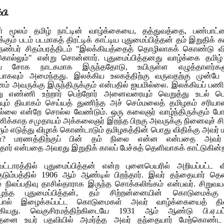
பி.
் மூலம் தமிழ் நாட்டின் வாழ்க்கையை, தத்துவத்தை, பண்பாட்ட
ும் படம் படமாகத் திரட்டிக் காட்டிய புதுமைப்பித்தன் தம் இறுதிக் க
நண்பர் சிதம்பரத்திடம் "இலக்கியத்தைத் தொழிலாகக் கொண்டு 
ால்லும்" என்று சொன்னார். புதுமைப்பித்தனது வாழ்க்கை தமிழ்
ய சோக நாடகமாக இருந்ததோடு, உயிருள்ள எழுத்தாளர்கள
ையாகவும் அமைந்தது. இலக்கிய உலகத்திற்கு வருவதற்கு முன்ப
 அவருக்கு இருந்திருக்கும் என்பதில் ஐயமில்லை. இலக்கியப் பணி
்று எண்ணி உற்றார் பெற்றோர் அனைவரையும் வெறுத்து உடல் ப
ம் தியாகம் செய்யத் துணிந்த அச் செம்மலைத் தமிழகம் சரியா
்லை என்றே சொல்ல வேண்டும். ஒரு கலைஞர் வாழ்ந்திருக்கும் ப
வனிக்காத சமுதாயம் அக்கலைஞர் இறந்த பிறகு அவருக்கு நினைவுச் ச
் எடுத்து விழாக் கொண்டாடும் தமிழகத்தின் பொது விதிக்கு அவர் 
்கா? மரணத்திற்குப் பின் தம் நிலை என்ன என்பதை அவர
்தார் என்பதை அவரது இறுதிக் காலப் பேச்சுத் தெளிவாகக் காட்டுகின்
்டாரத்தில் புதுமைப்பித்தன் என்ற புனைபெயரில் அறியப்பட்ட வ
குடும்பத்தில் 1906 ஆம் ஆண்டில் பிறந்தார். இவர் தந்தையார் தென
ல் நிலப்பதிவு தாசில்தாராக இருந்த சொக்கலிங்கம் என்பவர். சிறுவ
்த புதுமைப்பித்தன், தம் சிற்றன்னையின் கொடுமைக்கு
ையால் இழைக்கப்பட்ட கொடுமைகள் அவர் வாழ்க்கையைத் த
்கியது. வெகுசிரமத்திற்கிடையே 1931 ஆம் ஆண்டு பி.ஏ.பட
ித்தனை உயர் பதவியில் அமர்த்த அவர் தந்தையார் மேற்கொண்ட 