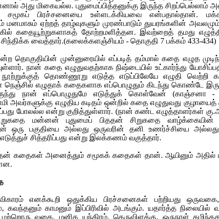
்னால் அது மிகையல்ல. புதுமைப்பித்தனுக்கு இருந்த சிறப்பெல்லாம் 
 சமூகப் பிரச்சனையை உள்ளடக்கியவை என்பதால்தான். மக்கட
் மனமாசும் ஏற்றத் தாழ்வுகளும் முரண்பாடும் துயரங்களின் அவலம
கில் கதையூற்றுகளாகத் தோற்றமளித்தன. இவற்றைத் தமது எழுத்த
ிந்திக்க வைத்தார்.(கலைக்களஞ்சியம் - தொகுதி 7 பக்கம் 433-434)
்ற தொகுதியின் முன்னுரையில் எப்படித் தம்மால் கதை எழுத முடிந
ியுள்ளார். நான் கதை எழுதுவதற்காக நிஷ்டையில் உட்கார்ந்து யோசிப்
ூற்றுக்குத் தொண்ணூறு எடுத்த எடுப்பிலேயே எழுதி வெற்றி கா
 நெஞ்சில் எழுதாக் கதைகளாக எப்பொழுதும் கிடந்து கொண்டே இருக
ருந்து நான் எப்பொழுதுமே எடுத்துக் கொள்வேன் (காஞ்சனா - 
ாமி அவர்களுக்கு எழுதிய கடிதம் ஒன்றில் கதை எழுதுவது குழாயைத் தி
ப்பது போலல்ல என்று குறித்துள்ளார். (நான் கண்ட எழுத்தாளர்கள் கு.
ிறுகதை மன்னன் புதுமைப் பிததன் சிறுகதை வாழ்க்கையின் 
ின் ஒரு பகுதியை அல்லது ஒருவரின் தனி உணர்ச்சியை அல்ல
டுத்துச் சித்தரிப்பது என்று இலக்கணம் வகுத்தார்.
த்தன் கதைகள் அனைத்தும் சமூகக் கதைகள் தான். ஆயினும் அதில் ப
்ளன.
ை
விகாரம் எனக்கூறி ஒதுக்கிய பிரச்சனைகள் பற்றியது ஒருவகை
, கவந்தனும் காமனும் இப்பிரிவில் அடங்கும். யதார்த்த நிலையில்
மற்றொரு வகை. மனித யந்திரம், தெருவிளக்கு, ஒருநாள் கழிந்த