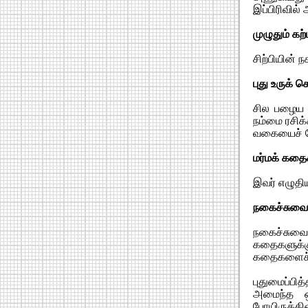
இப்பிரிவில் 
முழுதும் க
சிற்பியின்
புது உருக்
சில பழைய க
நம்மை ரசிக
வகையைச் ச
மர்மக் கதை
இவர் எழுதி
நகைச்சுவை
நகைச்சுவை
கதைகளுக்கு 
கதைகளைச் 
புதுமைப்பி
அமைந்த ஒர
போயிருக்க