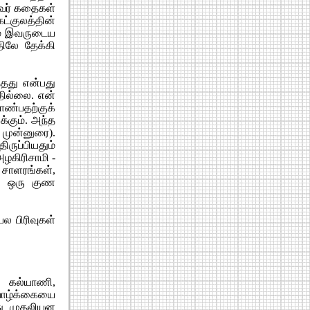
அவர் கதைகள்
்குலத்தின்
ும் இவருடைய
ிலே தேக்கி
்தது என்பது
பதில்லை. என்
ண்பதற்குக்
்கும். அந்த
முன்னுரை).
ருப்பியதும்
அழகிரிசாமி -
சாளரங்கள்,
து ஒரு குண
ல பிரிவுகள்
, கல்யாணி,
 வாழ்க்கையை
து முதலியன