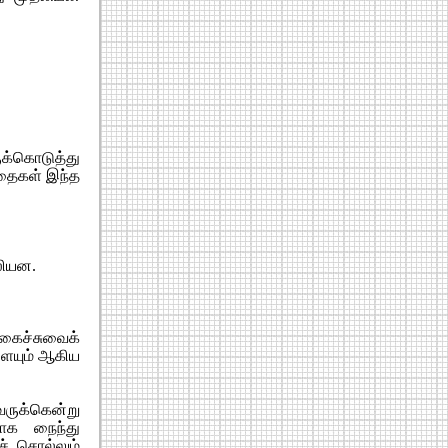
க்கொடுத்து
கதைகள் இந்த
லியன.
கைச்சுவைக்
்ளையும் ஆகிய
வருக்கென்று
மாக நைந்து
் சொல்லும்