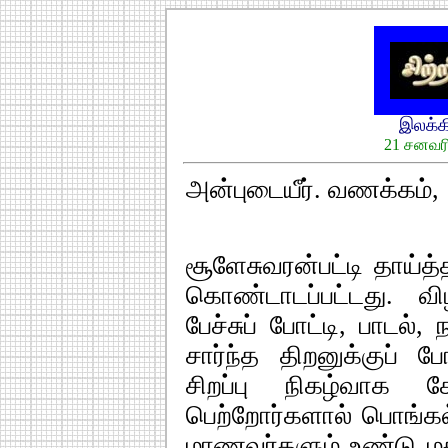
இலக்
21 சனவரி
அன்புடையீர். வணக்கம்,
சூளேசுவரன்பட்டி தாய்த்
கொண்டாடப்பட்டது. வி
பேச்சுப் போட்டி, பா
சார்ந்த திறனுக்குப் ப
சிறப்பு நிகழ்வாக கே
பெற்றோர்களால் பொங்கல
மாணவர்களும் உண்டு மகி