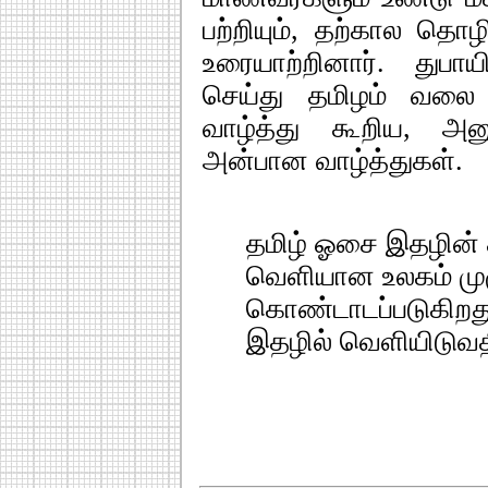
பற்றியும், தற்கால தொழி
உரையாற்றினார். துபா
செய்து தமிழம் வலை ப
வாழ்த்து கூறிய, அன
அன்பான வாழ்த்துகள்.
தமிழ் ஓசை இதழின் க
வெளியான உலகம் முழு
கொண்டாடப்படுகிறத
இதழில் வெளியிடுவத