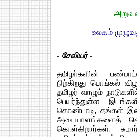
அறுவட
உலகம் முழுவத
- சேவியர் -
தமிழர்களின் பண்பாட
நிற்கிறது பொங்கல் வ
தமிழர் வாழும் நாடுகளில
பெயர்ந்துள்ள இடங்க
கொண்டாடி, தங்கள் இன
அடையாளங்களைத் தொல
கொள்கிறார்கள். சும