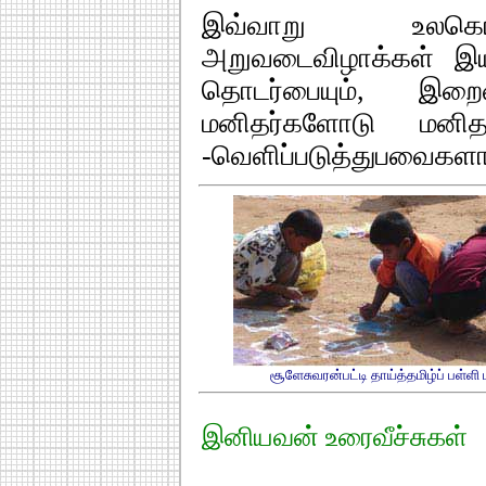
இவ்வாறு உலகெங்க
அறுவடைவிழாக்கள் இய
தொடர்பையும், இற
மனிதர்களோடு மனி
-வெளிப்படுத்துபவைகளா
சூளேசுவரன்பட்டி தாய்த்தமிழ்ப் பள்ளி
இனியவன் உரைவீச்சுகள்