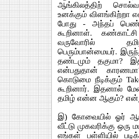
ஆங்கிலத்திற் சொல்
உனக்கும் விளங்கிற்றா 
போது - அந்தப் பெண
கூறினாள். கண்காட்ச
வருவோரில் தமிழ
பெரும்பான்மையர். இருந்த
தண்டமும் தகுமா? இதற்
என்பதுதான் காரணமா?
கொடுமை நீடிக்கும் Ta
கூறினார். இதனால் மேன
தமிழ் என்ன ஆகும்? என்
இ) கோவையில் ஓர் ஆங்
வீட்டு முகவரிக்கு ஒரு 
எங்கள் பள்ளியில் படிக