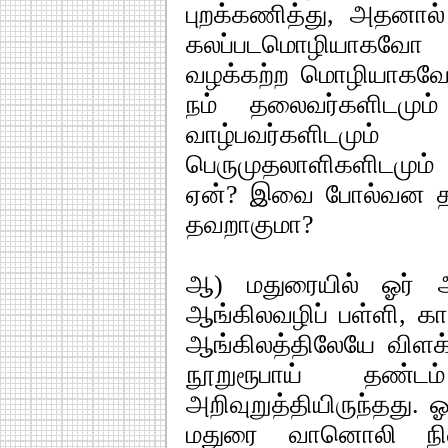
புறக்கணித்து, அதனால்
கலப்படமொழியாகவோ 
வழக்கற்ற மொழியாகவ
நம் தலைவர்களிடமும்
வாழ்பவர்களிடமும
பெருமுதலாளிகளிடமும
ஏன்? இவை போல்வன த
தவறாகுமா?
ஆ) மதுரையில் ஓர் அ
ஆங்கிலவழிப் பள்ளி, 
ஆங்கிலத்திலேயே விளக்
நூறுரூபாய் தண்டம்
அறிவுறுத்தியிருந்தது. 
மதுரை வானொலி நி