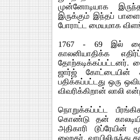
முன்னோடியாக இருந்
இருக்கும் இந்தப் பாள
போராட்ட மையமாக விளங
1767 - 69 இல் ஹை
காலனியாதிக்க எதிர்ப
தோற்கடிக்கப்பட்டனர். 
ஜார்ஜ் கோட்டையின்
பதிக்கப்பட்டது ஒரு ஒவ
விவரிக்கிறான் லாலி என்
நொறுக்கப்பட்ட பீரங்க
கொண்டு தன் காலடியில்
அதிகாரி டூப்ரேயின் மூ
ஹைதர். வாயிலிருந்து 