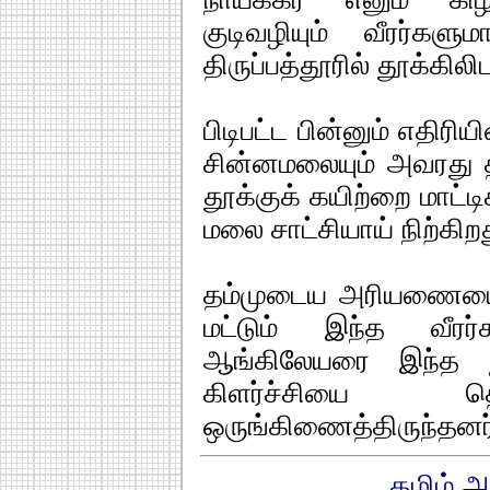
குடிவழியும் வீரர்க
திருப்பத்தூரில் தூக்கிலிட
பிடிபட்ட பின்னும் எதிரி
சின்னமலையும் அவரது
தூக்குக் கயிற்றை மாட்ட
மலை சாட்சியாய் நிற்கிறத
தம்முடைய அரியணையைக்
மட்டும் இந்த வீரர்
ஆங்கிலேயரை இந்த நா
கிளர்ச்சியை தெ
ஒருங்கிணைத்திருந்தனர
தமிழ் அ