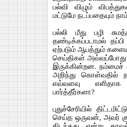
பல்வி விழும் விபத்த
மட்டுமே நடப்பதையும் ந
பல்லி மீது பழி சுமத்
தண்டிக்கப்படாமல் தப்ப
ஏற்படும் ஆபத்தும் களை
செய்திகள் அவ்வப்போது
இருக்கின்றன. நம்மைச் சு
அறிந்து கொள்வதில் ந
எவ்வளவு எளிதாக ஏ
பார்த்தீர்களா?
புதுச்சேரியில் திட்ட
செய்த ஒருவன், அவர் கு
கிடந்தது என்று காவல்