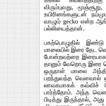
உங்கள் கவனத்திற்
விரும்புவது, மூஞ்சூறு,
உயிரினங்களுடன் நம்மு
வாழும் gecko என்ற ஆங்கில
பல்லியைத்தான்.
பகற்பொழுதில் இண்டு 
மாலையில் இரை தேட வெளிவ
போன்றவற்றை இரையாகக
தானும் வேறொரு இரை கெ
ஒருநாள் மாலை அந்திப்
பறந்துவந்த வெளவால் ஒ
லாவகமாகக் கவ்விச் 
பார்த்தோம். அந்த வெள
பிடித்து இருந்தால், அது 