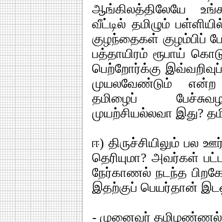
ஆங்கிலத்திலேயே உங்க
வீட்டில் தமிழும் பள்ளிய
குழந்தைகள் குழம்பிப் ப
பத்தாயிரம் ரூபாய் கொட
பெற்றோர்க்கு இவ்வறிவு
முயலவேண்டும் என்ற
தமிழைப் பேச்சுவழக
முயற்சியல்லவா இது? த
ஈ) திருச்சியிலும் பல ஊர
தெரியுமா? அவர்கள் பட்
நேர்காணல் நடந்த பிறகே
இதற்குப் பெயர்தான் இட
- முனைவர் தமிழண்ணல்-