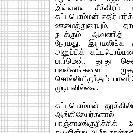
இவ்வளவு சீக்கிரம் ப
கட்டபொம்மன் எதிர்பார்
ஊமைத்துரையும், தானா
நடக்கும் ஆவணித் தி
நேரமது. இராமலிங்க 
அனுப்பிக் கட்டபொம்
பார்மென். தூது செல
பலவீனங்களை முதல
சொல்லியிருந்தும் பான
முடியவில்லை.
கட்டபொம்மன் தூக்கி
ஆங்கிலேயர்களால
பாஞ்சாலங்குறிச்சிக
கூடிநின்று ஆறே நாள்களில