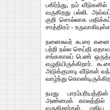
பகிர்ந்து, நம் வீடுகளி
வருகிறது பல்லி. அவ்வப்
குறி சொல்லாக மதிக்கப
சாத்திரம் - உருவாகியுள்
நனைசுவர் கூரை கனை 
பற்றி நல்ல செய்தி ஏதாவ
சங்ககாலப் பெண் ஒருத்தி
எழுதியிருக்கிறார். கூர
அடுக்குமாடி வீடுகள் வந
வாழ்ந்து கொண்டிருக்கிற
நமது பாரம்பரியத்தி
அண்மைக் காலத்தில் ச
வருகிறார்கள். மதிய 