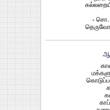
கல்லறையி
- சொ.
தெருவோர
ஆக
கா
மக்களு
கொடுப
க
க
காப
கரைய