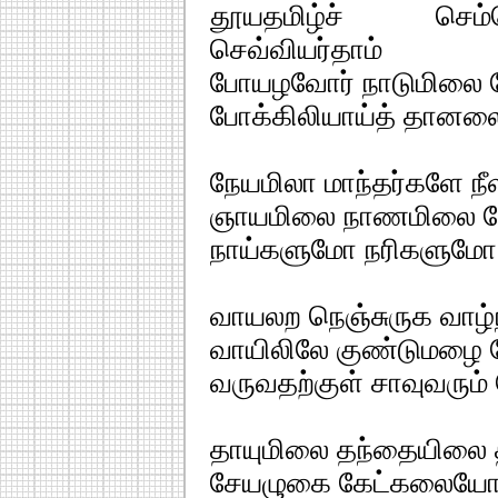
தூயதமிழ்ச் செம்
செவ்வியர்தாம்
போயழவோர் நாடுமிலை 
போக்கிலியாய்த் தானலை
நேயமிலா மாந்தர்களே ந
ஞாயமிலை நாணமிலை தே
நாய்களுமோ நரிகளுமோ
வாயலற நெஞ்சுருக வாழ்
வாயிலிலே குண்டுமழை த
வருவதற்குள் சாவுவரும் 
தாயுமிலை தந்தையிலை 
சேயழுகை கேட்கலையோ த