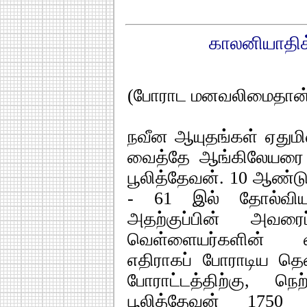
காலனியாதிக்
(போராட மனவலிமைதான்
நவீன ஆயுதங்கள் ஏதுமி
வைத்தே ஆங்கிலேயரை எதி
பூலித்தேவன். 10 ஆண்டு
- 61 இல் தோல்வியு
அதற்குப்பின் அவரை
வெள்ளையர்களின் வ
எதிராகப் போராடிய தெ
போராட்டத்திற்கு, நெ
பூலித்தேவன் 1750 