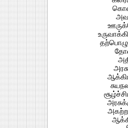
கொண
அவச
ஊருக்
உருவாக்க
தற்பொழு
தோ
அத
அரச
ஆக்கிர
சுயநல
சூழ்ச்ச
அரசுக்
அகற்ற
ஆக்க