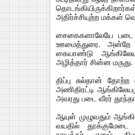
தொடங்கியிருக்கி
அதிர்ச்சியுற்ற மக்கள் வெ
சைகைகளாலேயே படை நட
ஊமைத்துரை. அன்றே க
கையாண்டு ஆங்கிலே
அழித்தார் சின்ன மருது.
திப்பு சுல்தான் தோற
அணிதிரட்டி ஆங்கிலேயரு
அவரது படை வீரர் தூந்தா
ஆயுள் முழுவதும் ஆங்கி
வயதில் தூக்குமேடை ஏ
நாயக்கர் எனும் கிழ