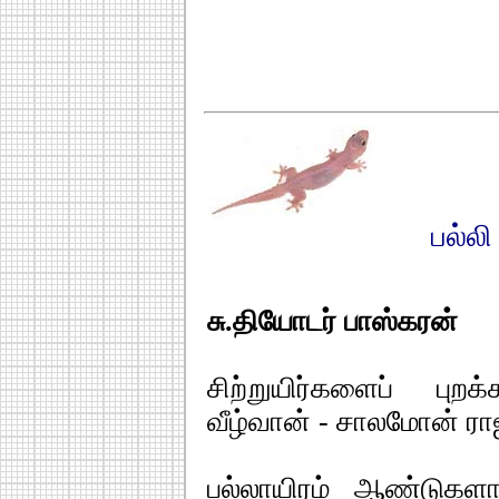
பல்லி
சு.தியோடர் பாஸ்கரன்
சிற்றுயிர்களைப் புற
வீழ்வான் - சாலமோன் ரா
பல்லாயிரம் ஆண்டுகள