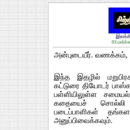
இலக்
03 மார்ச்
அன்புடையீர். வணக்கம்,
இந்த இதழில் மறுபிரச
கட்டுரை தியோடர் பாஸ்
பள்ளியிலுள்ள சமையல்
கதையைச் சொல்லி த
படைப்பாளிகள் தங்கள
அனுப்பிவைக்கவும்.