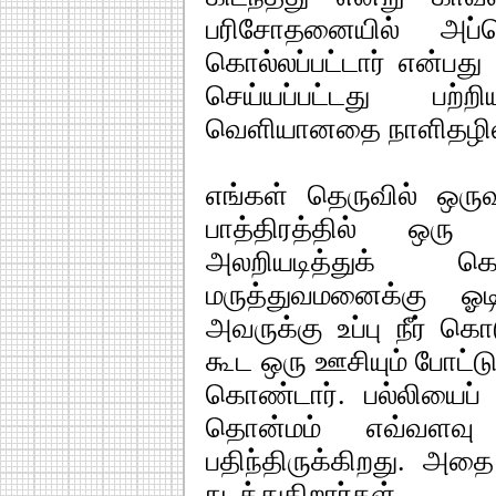
பரிசோதனையில் அப
கொல்லப்பட்டார் என்ப
செய்யப்பட்டது பற்
வெளியானதை நாளிதழில் 
எங்கள் தெருவில் ஒருவர
பாத்திரத்தில் ஒரு
அலறியடித்துக் 
மருத்துவமனைக்கு ஓடி
அவருக்கு உப்பு நீர் கெ
கூட ஒரு ஊசியும் போட்ட
கொண்டார். பல்லியைப்
தொன்மம் எவ்வளவ
பதிந்திருக்கிறது. அத
நடத்துகிறார்கள்.