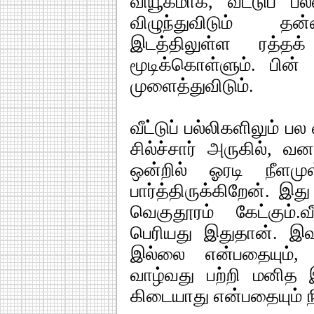
வியூகமாக, வீட்டுப் ப
விழுந்துவிடும் தன
இடத்திலுள்ள ரத்த
மூடிக்கொள்ளும். பின
முளைத்துவிடும்.
வீட்டுப் பல்லிகளிலும் 
சில்ச்சார் அருகில், வ
ஒன்றில் ஓரடி நீளமுள்
பார்த்திருக்கிறேன். இது 
வெகுதூரம் கேட்கும்.வ
பெரியது இதுதான். இவற்
இல்லை என்பதையும், வ
வாழ்வது பற்றி மனித
கிடையாது என்பதையும் 