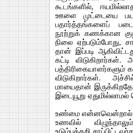
கூடங்களில், ஈயமில்லாத
ஊளை முட்டையை பயன்ப
பதார்த்தங்களைப் படைப
நூற்றுக் கணக்கான குழந
நிலை ஏற்படும்போது, சாம
தான் இப்படி ஆகிவிட்ட
கட்டி விடுகிறார்கள்
பத்திரிகையாளர்களும் கட
விடுகிறார்கள். அச
மாயைதான் இருக்கிறதே.
இடையூறு ஏதுமில்லாமல் 
உண்மை என்னவென்றால், ப
உணவில் விழுந்தாலும
உடும்புக்கறி சாப்பிட்டவர