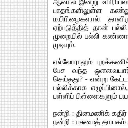
ஆனால் இன்று உயிரியலா
பாதங்களிலுள்ள கண்
மயிரிழைகளால் தானிரு
ஏற்படுத்தித் தான் பல்
முறையில் பல்லி கண்ணா
முடியும்.
எல்லோராலும் புறக்கணிக
பேச வந்த ஒளவையார் 
செய்தது? - என்று கேட்
பல்லிக்காக எழுப்பினால்,
பள்ளிப் பிள்ளைகளும் பய
நன்றி : தினமணிக் கதிர்
நன்றி : பசுமைத் தாயகம் ச