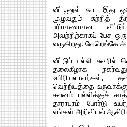
வீட்டினுள் கூட இது ஒர
முழுவதும் சுற்றித் தி
பரிமாணமான வீட்டுப
அவற்றிற்காகப் பேச ஒரு
வருகிறது. வேறெங்கே அ
வீட்டுப் பல்லி சுவரில
தலைகீழாக நகர்வ
உயிரியலாளர்கள்,
வெற்றிடத்தை உருவாக
சலனம் பல்லிக்குச் சா
தாராபுரம் போர்டு உயர
எங்கள் அறிவியல் ஆசிரிய