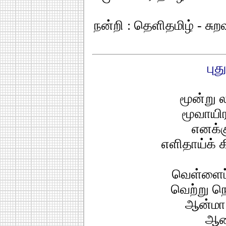
நன்றி : தெளிதமிழ் - சுற
புத
மூன்று ல
மூவாயிர
எனக்க
எளிதாய்க் 
வெள்ளைப்
வெற்று நெ
ஆன்மா 
ஆச