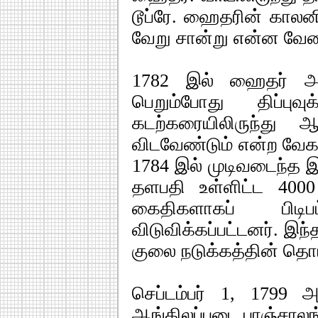
டூப்ரே. ஹைதரின் காலன
வேறு சான்று என்ன வேண
1782 இல் ஹைதர் அல
பெறும்போது திப்பு
கடற்கரையிலிருந்து ஆ
விடவேண்டும் என்ற வேகத்
1784 இல் முடிவடைந்த இ
தளபதி உள்ளிட்ட 4000 ச
கைதிகளாகப் பிடிபட
விடுவிக்கப்பட்டனர். இ
குலை நடுக்கத்தின் தொ
செப்டம்பர் 1, 1799
ஆங்கிலப்படை பாஞ்சாலங்