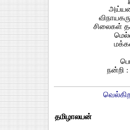
அய்யன
விநாயகரு
சிலைகள் தக
மெல
மக்க
பொ
நன்றி :
வெல்கிற
தமிழாலயன்