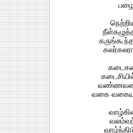
பழை
நெற்றிய
நீள்கழுத
கருங்கூந்
கலர்கலரா
கடைகடை
கடைசியில்
வண்ணவண
வகை வகையாய
வாழ்கி
வலம்வந்
வாழ்ந்தி