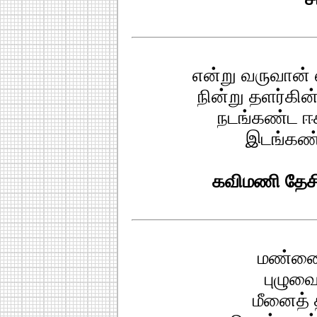
என்று வருவான் 
நின்று தளர்கின
நடங்கண்ட ஈச
இடங்கண்
கவிமணி தேசி
மண்ணைத
புழுவை
மீனைத் 