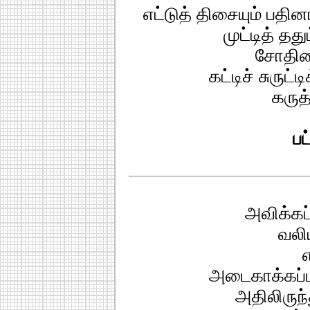
எட்டுத் திசையும் பதி
முட்டித் தத
சோதிய
கட்டிச் சுருட்
கருத
பட
அவிக்கப்
வலி
அடைகாக்கப்ப
அதிலிருந