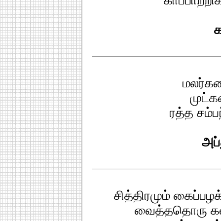
காப்பாற்ற
க
மலர்க
முட்கள
ரத்த சம்
அப்
சித்திரமும் கைப்பழக
வைத்ததொரு கல்