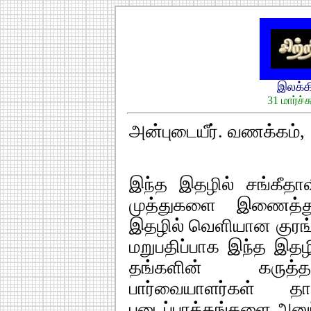
இலக்
31 மார்ச்
அன்புடையீர். வணக்கம்,
இந்த இதழில் சங்கீதாவி
முத்துகளை இணைத்துள
இதழில் வெளியான குரங்
மறுபதிப்பாக இந்த இதழி
தங்களின் கருத்த
பார்வையாளர்கள் தா
படைப்பாக்கங்களை அனுப