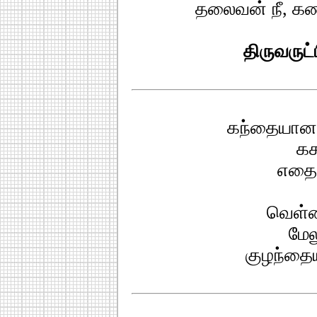
தலைவன் நீ, க
திருவருட
கந்தையானால
கச
எதைக
வெள்ள
மேல
குழந்தைய