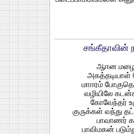
சங்கீதாவின் நா
ஆஈன மழைப
அகத்தடியாள்
மாஈரம் போகுத
வழியிலே கடன்க
கோவேந்தர் 
குருக்கள் வந்து த
பாவாணர் கவி
பாவிமகன் படும்