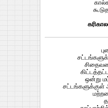
கால்
கூடுத
கரிகால
பு
சட்டங்களுக்
சிதைவடை
கிட்டத்தட்
ஒன்று மட
சட்டங்களுக்குள் 
மற்ற
த