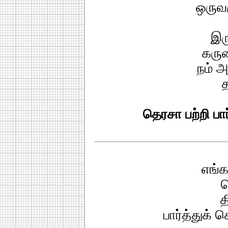
ஒருவர
இரு
கரு
நம் 
தெரசா பற்றி பார
எங்க
த
த
பார்த்துக் 