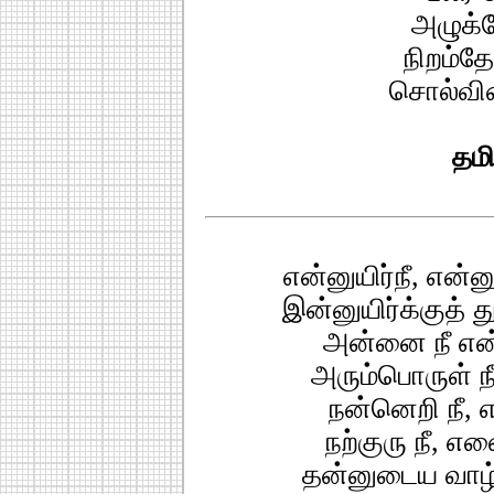
அழுக்
நிறம்த
சொல்வி
தமி
என்னுயிர்நீ, என்னு
இன்னுயிர்க்குத்
அன்னை நீ என்
அரும்பொருள் ந
நன்னெறி நீ, எ
நற்குரு நீ, என
தன்னுடைய வாழ்வ