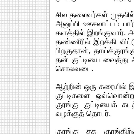
சில தலைவர்கள் முதலி
அனுப்பி ஊசலாட்டம் பார
களத்தில் இறங்குவார். அ
தண்ணீரில் இறக்கி விட்டு
பிறகுதான், தாய்க்குரங்க
தன் குட்டியை வைத்து ஆ
சொலவடை.
ஆற்றின் ஒரு கரையில் இ
குட்டிகளை ஒவ்வொன்ற
குரங்கு குட்டியைக் க
வழக்குத் தொடர்.
குரங்கு சக குரங்கிற்