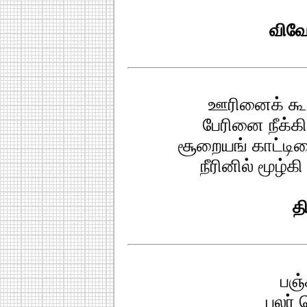
விவ
ஊரினைக் கூட்
பேரினை நீக்கி
சூறையங் காட்டிடை
நீரினில் மூழ்
தி
பஞ்
பலர் 