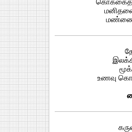
கொக்கைத்
மனிதனை
மண்ணைத்
தே
இலக்க
மூக
உணவு கொ
வ
கருவ