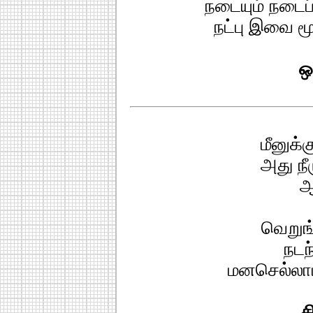
நடையும் நடைப
நட்பு இவை மூ
ஒ
மீனுக்க
அது நீர
ஆ
வெறுங
நடந
மனசெல்லாம்
ச