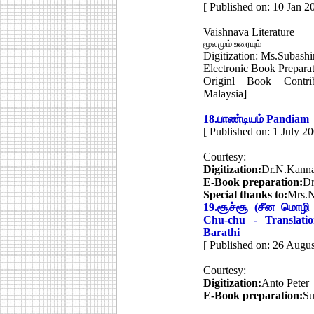
[ Published on: 10 Jan 2
Vaishnava Literature
மூலமும் உரையும்
Digitization: Ms.Subas
Electronic Book Prepar
Originl Book Contrib
Malaysia]
18.
பாண்டியம்
Pandiam
[ Published on: 1 July 20
Courtesy:
Digitization:
Dr.N.Kann
E-Book preparation:
Dr
Special thanks to:
Mrs.N
19.
சூச்சூ (சீன மொழி ப
Chu-chu - Translat
Barathi
[ Published on: 26 Augus
Courtesy:
Digitization:
Anto Peter
E-Book preparation:
Su