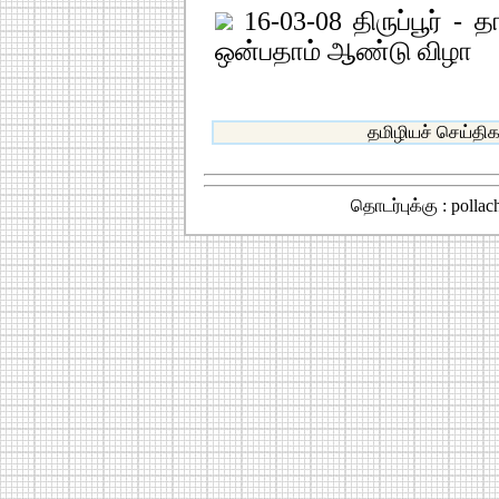
16-03-08 திருப்பூர் - த
ஒன்பதாம் ஆண்டு விழா
தமிழியச் செய்தி
தொடர்புக்கு : polla