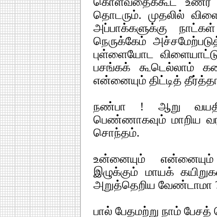
கொள்வதைக்கூட உணர இ
தொடரும். முதலில் விள
அப்பாக்களுக்கு நாட்க
நெருக்கேம் அச்சமேற்பட
புள்ளையோட விளையாட்டு
பசங்கக் கூடெல்லாம் கண
என்னையும் திட்டித் தீர்த்த
நண்பா ! ஆறு வயதி
பெண்ணாகவும் மாறிய வரல
சொந்தம்.
உன்னையும் என்னையும்
இழுக்கும் மாயக் கயிற
அறுத்தெறிய வேண்டாமா 
பால் பேதமற்று நாம் பேசத்