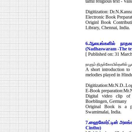
tamil religious text - Va
Digitization: Dr.N.Kann
Electronic Book Prepar
Originl Book Contribut
Library, Chennai, India.
6.
ஆலயங்களில் நாதசு
(Nadhaswaram -The te
[ Published on: 31 Marc
நாளும் திருக்கோயில்தனில் ப
A short introduction to
melodies played in Hindu
Digitization:Mr.N.D..L
E-Book preparation:Mr.
Digital video clip o
Boeblingen, Germany
Original Book is a p
Swamimalai, India.
7.
ஹைகோர்ட்டின் அலங்க
Cinthu)