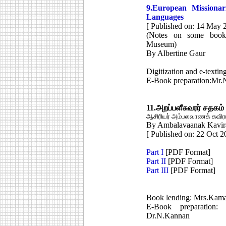
9.European Missionar
Languages
[ Published on: 14 May 
(Notes on some books
Museum)
By Albertine Gaur
Digitization and e-text
E-Book preparation:Mr.
11.
அறப்பளீசுவரர் சதகம்
ஆசிரியர் அம்பலவாணக் கவிரா
By Ambalavaanak Kavira
[ Published on: 22 Oct 2
Part I
[PDF Format]
Part II
[PDF Format]
Part III
[PDF Format]
Book lending: Mrs.Kama
E-Book preparation:
Dr.N.Kannan