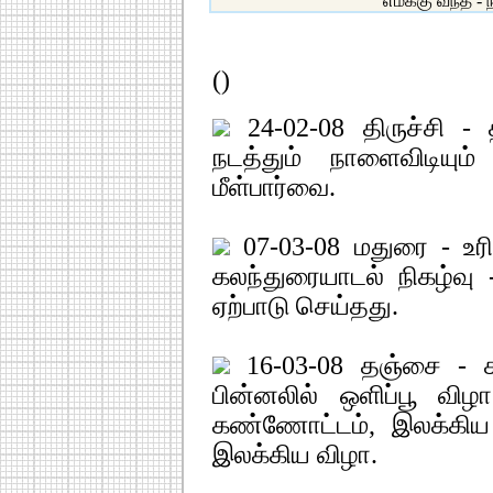
எமக்கு வந்த -
()
24-02-08 திருச்சி -
நடத்தும் நாளைவிடியும
மீள்பார்வை.
07-03-08 மதுரை - உரி
கலந்துரையாடல் நிகழ்வு
ஏற்பாடு செய்தது.
16-03-08 தஞ்சை - ச
பின்னலில் ஒளிப்பூ விழா
கண்ணோட்டம், இலக்கிய 
இலக்கிய விழா.