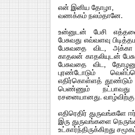
என் இனிய தோழா,
வணக்கம் நலம்தானே.
உன்னுடன் பேசி எத்தன
பேசுவது எவ்வளவு பிடித்
பேசுவதை விட, அக்கா
காதலன் காதலியுடன் பே
பேசுவதை விட, தோழனும
புரண்டோடும் வெள்ப
எதிர்கொள்ளத் தூண்டும்
பெண்ணும் நட்பாவது
ரசனையானது. வாழ்விற்கு ச
எதிரெதிர் துருவங்களே ஈ
இரு துருவங்களை நெருங்க
உட்கார்ந்திருக்கிறது சமூகம