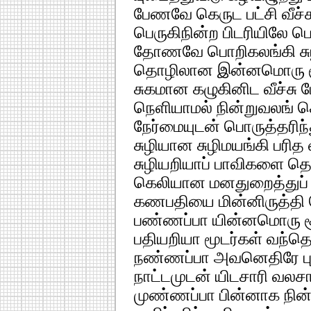
பேணவே கெருட பட்சி வீச்ச
பெருகிநின்ற பிடரியிலே பெ
தோணவே பொறிகலங்கி சு
தொழிலான இன்னமொரு ச
சுகமான கழுகினிட வீச்சு 
நெளியாமல் நின்றுவலங் 
நேர்மையுடன் பொருத்தரிந்த
சுழியான சுழிமயங்கி பரித 
சுழியறியாப் பாவிகளை தொ
கெலியான மனதுறைத்துப் 
கணபதியை மின்னிருத்த
பண்ணப்பா யின்னமொரு ச
பதியறியா மூடர்கள் வந்தெத
நண்ணப்பா அவனெதிரே புலி
நாட்டமுடன் யிடசாரி வலச
முண்ணப்பா பின்னாக நின்