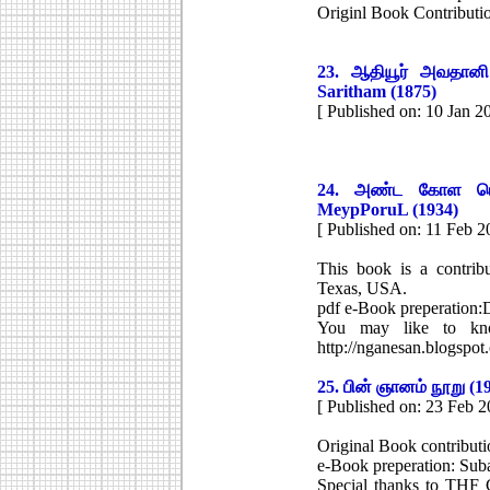
Originl Book Contribut
23.
ஆதியூர் அவதானி 
Saritham (1875)
[ Published on: 10 Jan 2
24.
அண்ட கோள மெய்
MeypPoruL (1934)
[ Published on: 11 Feb 2
This book is a contri
Texas, USA.
pdf e-Book preperation
You may like to kno
http://nganesan.blogspot
25.
பின் ஞானம் நூறு (1
[ Published on: 23 Feb 2
Original Book contributi
e-Book preperation: Su
Special thanks to THF C