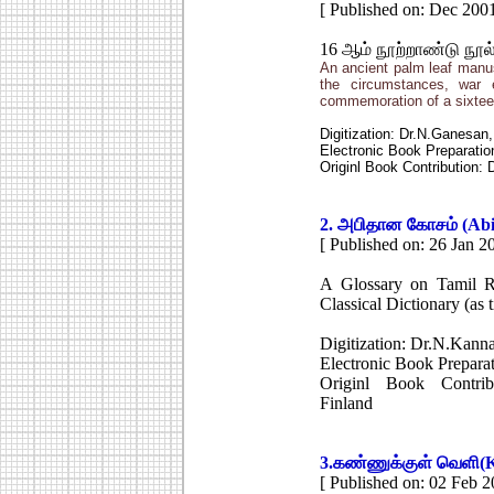
[ Published on: Dec 2001
16 ஆம் நூற்றாண்டு நூல் 
An ancient palm leaf manusc
the circumstances, war e
commemoration of a sixtee
Digitization: Dr.N.Ganesa
Electronic Book Preparati
Originl Book Contribution
2. அபிதான கோசம் (Ab
[ Published on: 26 Jan 2
A Glossary on Tamil Re
Classical Dictionary (as t
Digitization: Dr.N.Kan
Electronic Book Prepar
Originl Book Contrib
Finland
3.
கண்ணுக்குள் வெளி
(
[ Published on: 02 Feb 2