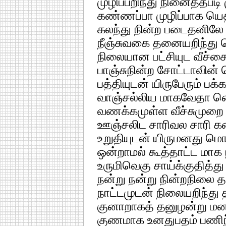
முழிப்பறிந்து நினைத்தபடி
கண்ணப்பா முழிப்பாக யெத
கலந்து நின்ற படைதனிலே 
நீஞ்சுவகை தனையறிந்து 
நிலையான பட்சியுட வீச்ச
பாஞ்சுநின்ற சோட்டாவின
பத்தியுடன் யிருபேரும் பக்
வாஞ்சல்லிய மாகவேதா னெ
வணக்கமுள்ள வீச்சுமுறை 
ஊஞ்சலிட சாரிவல சாரி க
உறுதியுடன் யிருமனது ம
ஒன்றாமல் கூத்தாட்ட மாக 
உருமிவெகு சாய்க்குதித்த
நன்று நன்று நின்றநிலை 
நாட்டமுடன் நிலையறிந்து தட
குனாறாகத் தனுழன்று மன
குணமாக உனதுபதம் பணி