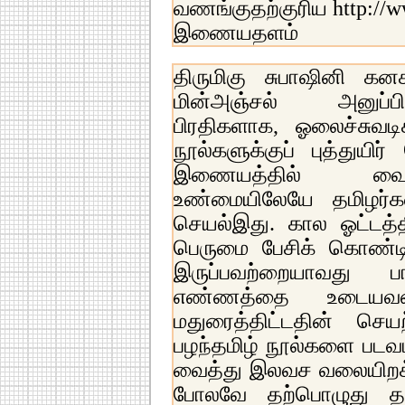
வணங்குதற்குரிய http://ww
இணையதளம்
திருமிகு சுபாஷினி கன
மின்அஞ்சல் அனுப்பிய
பிரதிகளாக, ஓலைச்சுவடி
நூல்களுக்குப் புத்துயிர
இணையத்தில் வைப்ப
உண்மையிலேயே தமிழர்
செயல்இது. கால ஓட்டத்த
பெருமை பேசிக் கொண்டி
இருப்பவற்றையாவது ப
எண்ணத்தை உடையவன
மதுரைத்திட்டதின் செய
பழந்தமிழ் நூல்களை படவ
வைத்து இலவச வலையிறக்க
போலவே தற்பொழுது த