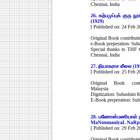
Chennai, India
26.
கற்பமுப்புக் குரு நூ
(1929)
[ Published on: 24 Feb 2
Original Book contributi
e-Book preperation: Su
Special thanks to THF C
Chennai, India
27.
தியாகராச லீலை (19
[ Published on: 25 Feb 2
Original Book contri
Malaysia
Digitization: Subashini
E-Book preperation: Su
28.
மணோன்மணியாள் நாற
MaNonmaniyaL NaRpaT
[ Published on: 29 Feb 2
Original Book contributi