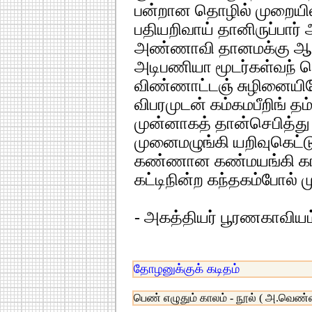
பன்றான தொழில் முறையில
பதியறிவாய் தானிருப்பா
அண்ணாவி தானமக்கு ஆ
அடிபணியா மூடர்கள்வந் தெ
விண்ணாட்டஞ் சுழினையிலே
விபரமுடன் கம்கமபீறிங் த
முன்னாகத் தான்செபித்து ப
முனைமழுங்கி யறிவுகெட்டு 
கண்ணான கண்மயங்கி காலு
கட்டிநின்ற கந்தகம்போல் ம
- அகத்தியர் பூரணகாவியம
தோழனுக்குக் கடிதம்
பெண் எழுதும் காலம் - நூல் ( அ.வெண