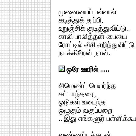
முனையைப் பல்லால்
கடித்துத் துப்பி,
உறுஞ்சிக் குடித்துவிட்டு..
காலி பாலித்தீன் பையை
ரோட்டில் வீசி எறிந்துவிட்டு
நடக்கிறேன் நான்.
ஒரே ஊரில் .....
சிமெண்ட் பெயர்ந்த
கட்டாந்தரை,
ஓடுகள் உடைந்து
ஒழுகும் வகுப்பறை
.. இது எங்களூர் பள்ளிக்கூ
வண்ணப்பூச்சுடன்