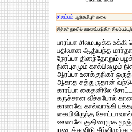
சிலம்பம்
பழந்தமிழர் கலை
சித்தர் நூலில் காணப்படுகிற சிலம்பம்பற
பாரப்பா சிலமபடிக்க உக்கி
பதிவான ஆதியந்த மார்தா
நேரப்பா தினந்தோறும் பழ
நின்புசமும் கால்பிலமும் நி
ஆரப்பா உனக்குநிகர் ஒருத
ஆகாத சத்துருதான் வந்தெ
காரப்பா கைதனிலே சோட்ட
கருச்சான வீச்சுபோல் க
காணவே கால்வாங்கி பக்க
கையிலிருந்த சோட்டாவால
ஊணவே குதிரைமுக மூஞ்
யுடைத்துவிடு கீழ்விழுந்த