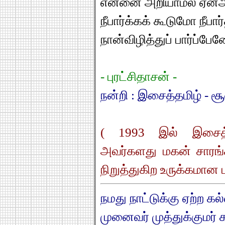
என்னை அறியாமல் ஏன்
நீபார்க்கக் கூடுமோ நீப
நான்விழித்துப் பார்ப்பேன
- புரட்சிதாசன் -
நன்றி : இசைத்தமிழ் - ச
( 1993 இல் இசைத்தம
அவர்களது மகன் சாரங
நிறுத்துகிற உருக்கமான ப
நமது நாட்டுக்கு ஏற்ற கல்
முனைவர் முத்துக்குமர் க