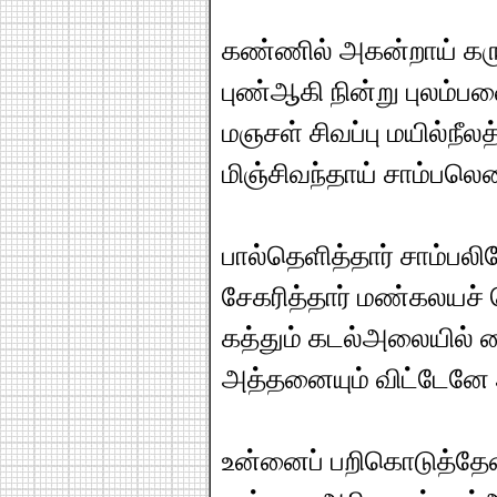
கண்ணில் அகன்றாய் கர
புண்ஆகி நின்று புலம்பவ
மஞசள் சிவப்பு மயில்நீலத் 
மிஞ்சிவந்தாய் சாம்பலென
பால்தெளித்தார் சாம்பலில
சேகரித்தார் மண்கலயச் ச
கத்தும் கடல்அலையில் 
அத்தனையும் விட்டேனே 
உன்னைப் பறிகொடுத்தே