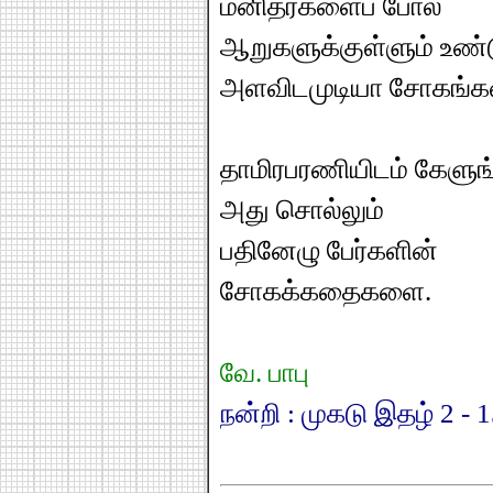
மனிதர்களைப் போல்
ஆறுகளுக்குள்ளும் உண்
அளவிடமுடியா சோகங்க
தாமிரபரணியிடம் கேளுங
அது சொல்லும்
பதினேழு பேர்களின்
சோகக்கதைகளை.
வே. பாபு
நன்றி : முகடு இதழ் 2 - 