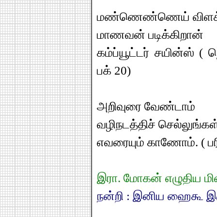
மண்ணெண்ணெய் விளக்
மாணவன் படிக்கிறான்
கம்ப்யூட்டர் சயின்ஸ் (
பக் 20)
அறிவுரை வேண்டாம்
வழிநடத்திச் செல்லுங்கள
எவரையும் காணோம். ( பர
இரா. மோகன் எழுதிய மின
நன்றி : இனிய ஹைகூ இர