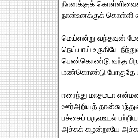
நீஎனக்குக் கொள்ளிவைக
நான்உனக்குக் கொள்ளி 
மெய்என்று வந்தவுன் மேனி
நெய்யாய் உருகியே நீந்த
பெண்கொண்டு வந்த பிறப
மண்கொண்டு போகுதே 
ஈரைந்து மாதமடா என்
ஊர்அறியத் தான்சுமந்து
பச்சைப் பருவஉடல் பற்றிய 
அச்சுக் கழன்றாயே அச்சு