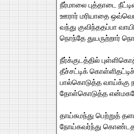
நீர்மாலை புத்தாடை நீட
ஊரார் மரியாதை ஒவ்வொ
வந்து குவிந்ததப்பா வா
நொந்தே துயருற்றார் நொ
நீர்க்குடத்தில் புள்ளிகெ
தீச்சட்டிக் கொள்ளிதட்டிச
பால்கொடுத்த வாய்க்கு 
தோள்கொடுத்த என்மகன
தாய்சுமந்து பெற்றுத் 
நோய்கவர்ந்து கொண்ட