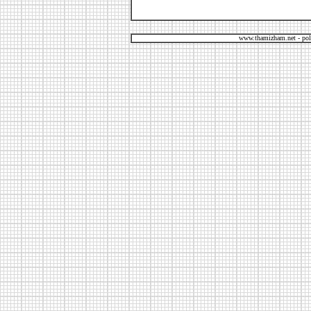
www.thamizham.net - pol