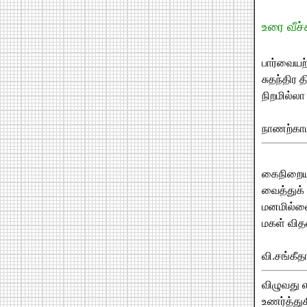
உரை வீச்
பார்வையற்
சுதந்திர 
நிறமில்லா
நாணற்கா
கைநிறைய 
வைத்துக்
மனமில்ல
மகள் வித
வி.சங்கீத
விழுவது 
உணர்த்து