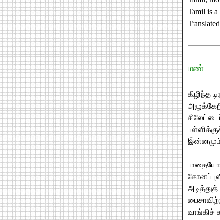
Tamil is a
Translate
மண்
கிழிந்த ட
அழுக்கேற
சிலேட்டைப
பள்ளிக்கு
இன்னமும்
பாதையோற
கோனப்பு
அடித்துத்
பைசாவிற்
வாங்கிச் 