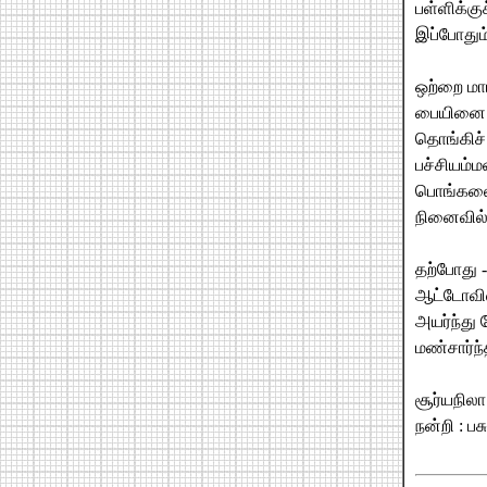
பள்ளிக்கு
இப்போதும
ஒற்றை மாட
பையினை ம
தொங்கிச்
பச்சியம்
பொங்கலை
நினைவில் 
தற்போது -
ஆட்டோவி
அயர்ந்து 
மண்சார்ந
சூர்யநிலா
நன்றி : ப