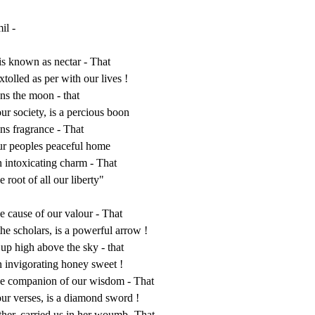
il -
is known as nectar - That
xtolled as per with our lives !
ns the moon - that
our society, is a percious boon
ns fragrance - That
ur peoples peaceful home
n intoxicating charm - That
e root of all our liberty"
he cause of our valour - That
the scholars, is a powerful arrow !
s up high above the sky - that
n invigorating honey sweet !
the companion of our wisdom - That
our verses, is a diamond sword !
her, carried us in her woumb- That