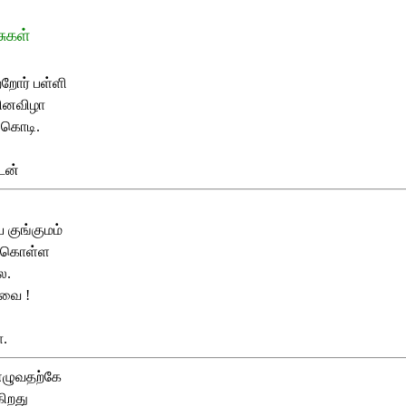
சுகள்
றோர் பள்ளி
தினவிழா
 கொடி.
டன்
குங்குமம்
 கொள்ள
ை.
வை !
ா.
எழுவதற்கே
கிறது