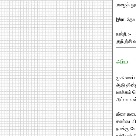
மழைத் து
இரா. தே
நன்றி :-
குறிஞ்சி வ
அம்மா
முகிலைப் 
ஆடு தின்
ஊக்கம் க
அம்மா எ
கீரை கடைய
சண்டையில்
நமக்கு வே
நல்லோர் 