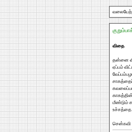
வலையேற்றம
குறும்பா
விதை
தன்னை வி
ஏப்பம் வி
வேப்பம்பழ
சாகத்தைப்
கவலைப்ப
காகத்தின்
மீண்டும் க
உச்சத்தை 
சென்கவி -