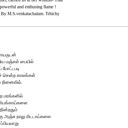
 powerful and enthusing flame !
d By M.S.venkatachalam. Trhichy
ிராயருடன்
ிய மஞ்சள் பையில்
் போட்டபடி
ச் சென்ற காலங்கள்
 நினைவில்.
 மரங்களில்
ளியங்காய்களை
 தின்றதும்
கு அஞ்சு நாலு மிடடாய்களை
சப்பியவாறு