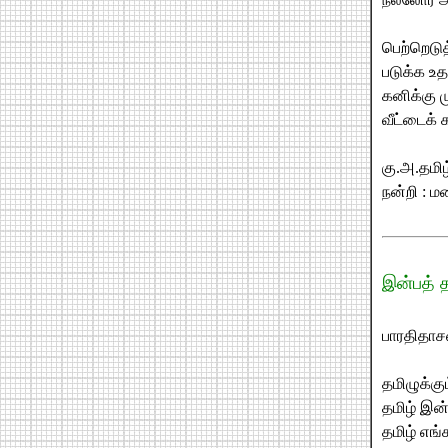
பெற்றெடு
படுக்க உதவ
கனிக்கு ம
வீட்டைக் க
கு.அ.தமிழ
நன்றி : ம
இன்பத் த
பாரதிதாச
தமிழுக்கு
தமிழ் இன்ப
தமிழ் எங்