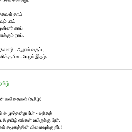
த்தவள் தாய்
ும் பாய்
ுன்னர் காய்
ாக்கும் நாய்.
்மொழி - ஆறாம் வகுப்பு
ணிக்குயில - மேழம் இதழ்.
மிழ்
ன் கவிதைகள் (தமிழ்)
ம் அமுதென்று பேர் - அந்தத்
த் தமிழ் எங்கள் உயிருக்கு நேர்.
கள் சமூகத்தின் விளைவுக்கு நீர்.!