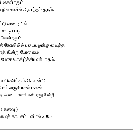
ச் சென்றதும்
் நினைவில் ஆனந்தம் தரும்.
்டு வண்டியில்
ாட்டியபடி
 சென்றதும்
மன் கோவிலில் படையலுக்கு வைத்த
த் தின்று போனதும்
மோத நெகிழ்ச்சியுண்டாகும்.
ல் திணித்துக் கொண்டு
போய் வருகிறான் மகன்
்த அடையாளங்கள் ஏதுமின்றி.
 ( கனவு )
சுமைத் தாயகம் - ஏப்ரல் 2005