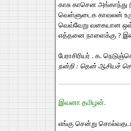
காசு காசென அங்காந்து ந
வெள்ளுடைக காவலன் உருட்
வெவ்வேறு வகையான ஒவ்வ
எத்தனை நாளைக்கு ? இன
பேராசிரியர் . க. நெடுஞ்
நன்றி : தென் ஆசியச் செ
இவனா தமிழன்.
எங்கு சென்று சொல்வதடா