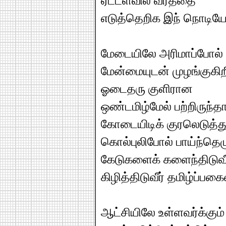
ஏட்டளவில் வீரத்தை
எடுத்தெறிக இந் நொடியே
மேடையிலே அரிமாப்போல்
மேன்மையுடன் முழங்குகிறீ
ஓடைதரு குளிரான
ஒண்டமிழ்மேல் பற்றிருந்தா
கோடையிடிக் குரலெடுத்து
கொல்புலிபோல் பாய்ந்தெழ
கேடுகளைக் களைந்திடுவீ
கிழித்திடுவீர் தமிழ்ப்பக
ஆட்சியிலே உள்ளவர்க்கும்