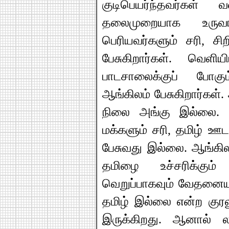
குடிபெயர்ந்தவர்கள்
தலைமுறையாக உருவாக
பெரியவர்களும் சரி, சி
பேசுகிறார்கள். வெளியி
பாடசாலைக்குப் போகும
ஆங்கிலம் பேசுகிறார்கள்.
நிலை அங்கு இல்லை. இங
மக்களும் சரி, தமிழ் ஊ
பேசுவது இல்லை. ஆங்கிலம
தமிழை உச்சரிக்கும் 
வெறுப்பாகவும் வேதனையாக
தமிழ் இல்லை என்ற குரல
இருக்கிறது. ஆனால் ல