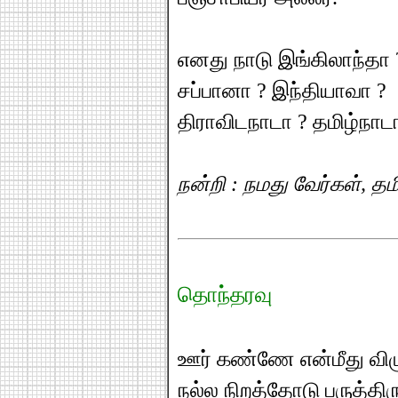
எனது நாடு இங்கிலாந்தா 
சப்பானா ? இந்தியாவா ?
திராவிடநாடா ? தமிழ்நாட
நன்றி : நமது வேர்கள், தம
தொந்தரவு
ஊர் கண்ணே என்மீது விழ
நல்ல நிறத்தோடு பருத்திர