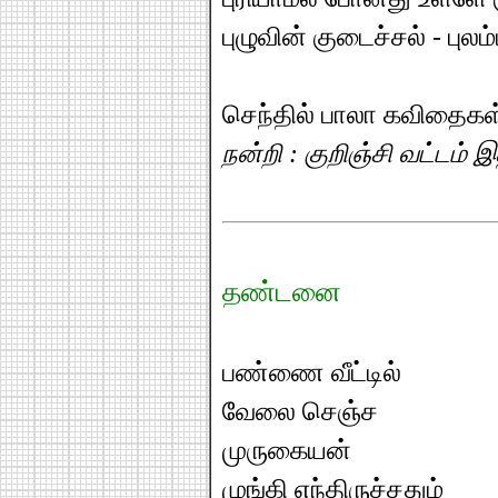
புழுவின் குடைச்சல் - புலம
செந்தில் பாலா கவிதைகள
நன்றி : குறிஞ்சி வட்டம் இ
தண்டனை
பண்ணை வீட்டில்
வேலை செஞ்ச
முருகையன்
முங்கி எந்திருச்சதும்