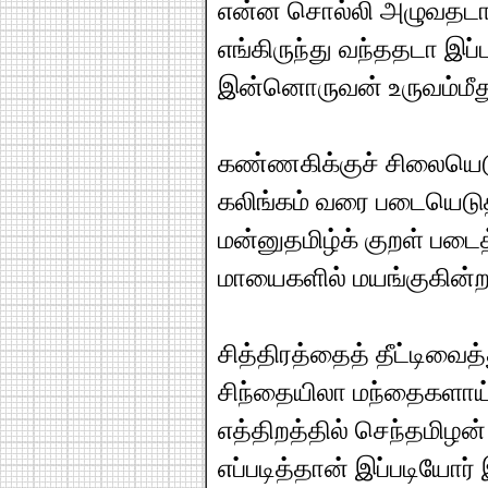
என்ன சொல்லி அழுவதட
எங்கிருந்து வந்ததடா இப்
இன்னொருவன் உருவம்மீது
கண்ணகிக்குச் சிலையெட
கலிங்கம் வரை படையெடுத
மன்னுதமிழ்க் குறள் படை
மாயைகளில் மயங்குகின்
சித்திரத்தைத் தீட்டிவை
சிந்தையிலா மந்தைகளாய்த
எத்திறத்தில் செந்தமிழன்
எப்படித்தான் இப்படியோர