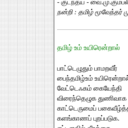
- குடந்தய் - வை.மு.கும்பல
நன்றி : தமிழ் மூவேந்தர்
தமிழ் உம் உயிரென்றால்
பாட்டெழுதும் பாமறவீர்
பைந்தமிழ்உம் உயிரென்றால
வேட்டெஃகம் கையேந்தி
விரைந்தெழுக துணிவாக
காட்டெருமைப் பகைவீழ்த
களங்காணப் புறப்படுக.