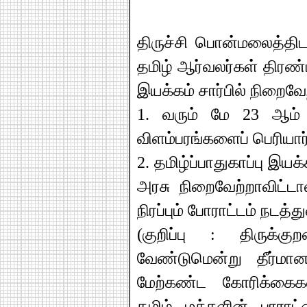
திருச்சி பொன்மலைத்திட
தமிழ் ஆர்வலர்கள் திரண்ட
இயக்கம் சார்பில் நிறைவேற
1. வரும் மே 23 ஆம்
விளம்பரங்களைப் பெரியார் 
2. தமிழ்ப்பாதுகாப்பு இ
அரசு நிறைவேற்றாவிட்டா
நிரப்பும் போராட்டம் நடத்த
(குறிப்பு : திருக்
வேண்டுமென்று தீர்மா
மேற்கண்ட கோரிக்கைகள
தமிழ் மக்களின் பாராட்ட