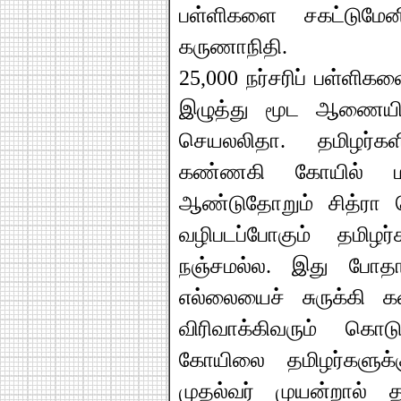
பள்ளிகளை சகட்டுமேனி
கருணாநிதி.
25,000 நர்சரிப் பள்ளிகள
இழுத்து மூட ஆணையிட்
செயலலிதா. தமிழர்க
கண்ணகி கோயில் மலை
ஆண்டுதோறும் சித்ர
வழிபடப்போகும் தமி
நஞ்சமல்ல. இது போ
எல்லையைச் சுருக்கி
விரிவாக்கிவரும் கொ
கோயிலை தமிழர்களுக்க
முதல்வர் முயன்றால் த