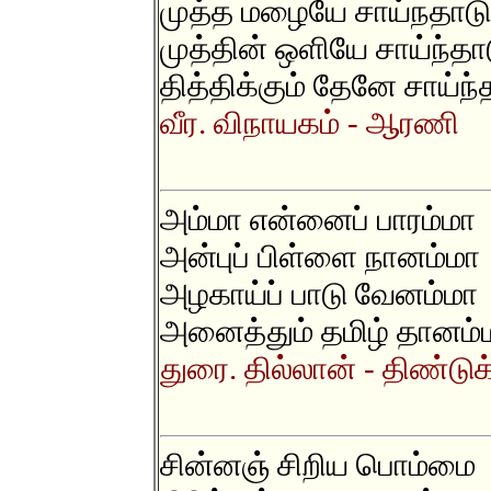
முத்த மழையே சாய்நதாடு
முத்தின் ஒளியே சாய்ந்தா
தித்திக்கும் தேனே சாய்ந்
வீர. விநாயகம் - ஆரணி
அம்மா என்னைப் பாரம்மா
அன்புப் பிள்ளை நானம்மா
அழகாய்ப் பாடு வேனம்மா
அனைத்தும் தமிழ் தானம்
துரை. தில்லான் - திண்டுக
சின்னஞ் சிறிய பொம்மை