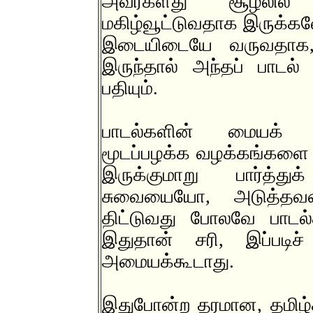
அவர்களது சூழலில் 
மகிழ்வூட்டுவதாக இருக்கவ
இடையிடையே வருவதாக
இருந்தால் அந்தப் பாடல
பதியும்.
பாடல்களின் மையக் கர
மூடப்பழக்க வழக்கங்களை
இருக்குமாறு பார்த்த
சுவையையோ, அடுத்தவர
திட்டுவது போலவே பாடல
இதுதான் சரி, இப்பட
அமையக்கூடாது.
இதுபோன்ற தரமான, தமிழ்ச