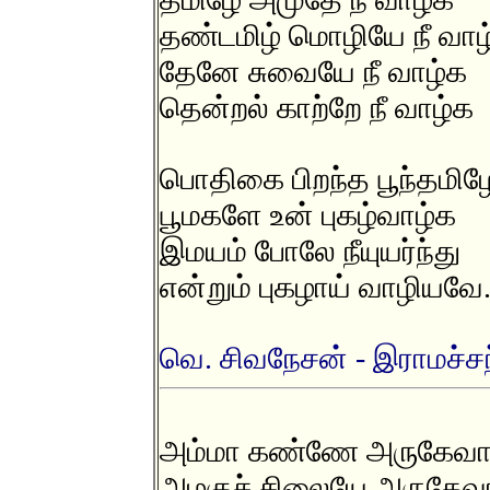
தண்டமிழ் மொழியே நீ வாழ
தேனே சுவையே நீ வாழ்க
தென்றல் காற்றே நீ வாழ்க
பொதிகை பிறந்த பூந்தமிழ
பூமகளே உன் புகழ்வாழ்க
இமயம் போலே நீயுயர்ந்து
என்றும் புகழாய் வாழியவே
வெ. சிவநேசன் - இராமச்சந்
அம்மா கண்ணே அருகேவ
அழகுச் சிலையே அருகேவ