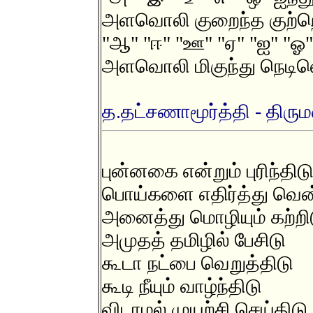
அளவொலி குறைந்த குற்றெ
"ஆ" "ஈ" "ஊ" "ஏ" "ஐ" "ஓ
அளவொலி மிகுந்து நெடில
த.தட்சணாமூர்த்தி - திரு
புன்னகை என்றும் புரிந்திட
பொய்களை எதிர்த்து வென
அனைத்து மொழியும் கற்றி
அமுதத் தமிழில் பேசிடு
கூடா நட்பை வெறுத்திடு
கூடி நீயும் வாழ்ந்திடு
விடாமல் முயற்சி செய்திடு