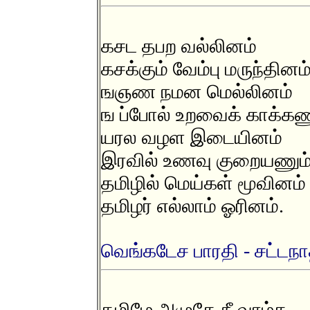
கசட தபற வல்லினம்
கசக்கும் வேம்பு மருந்தினம
ஙஞண நமன மெல்லினம்
ங ப்போல் உறவைக் காக்கண
யரல வழள இடையினம்
இரவில் உணவு குறையணும
தமிழில் மெய்கள் மூவினம்
தமிழர் எல்லாம் ஓரினம்.
வெங்கடேச பாரதி - சட்டநா
தமிழே அமுதே நீ வாழ்க