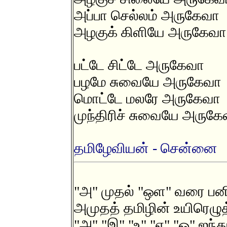
அப்பா செல்லம் அருகேவா
அழகுக் கிளியே அருகேவா
பட்டே சிட்டே அருகேவா
பழமே சுவையே அருகேவா
மொட்டே மலரே அருகேவா
முந்திரிச் சுவையே அருக
தமிழேவியன் - சென்னை
"அ" முதல் "ஒள" வரை பன
அமுதத் தமிழின் உயிரெழுத
"அ" "இ" "உ" "எ" "ஒ" ஐந்து