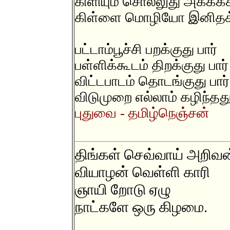
கிளியும் சொல்லுது அக்கக்
கிள்ளை மொழியோ இனிதக
பட்டாம்பூச்சி பறக்குது பார்
பள்ளிக்கூடம் திறக்குது பார்
விட்டபாடம் தொடங்குது பார்
விடுமுறை எல்லாம் கழிந்தது 
புதுவை - தமிழ்நெஞ்சன்
திங்கள் செவ்வாய் அறிவன
வியாழன் வெள்ளி காரி
ஞாயி றோடு ஏழு
நாட்களே ஒரு கிழமை.