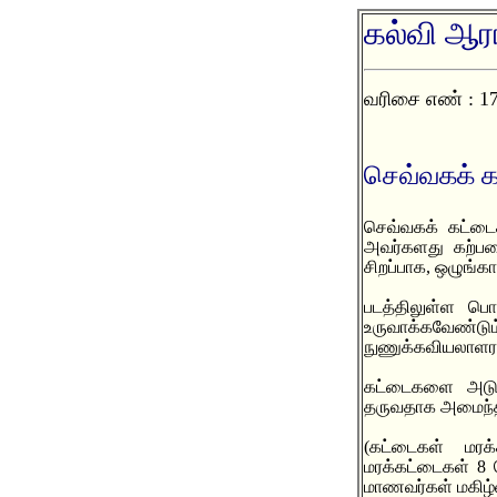
கல்வி ஆரா
வரிசை எண் : 1
செவ்வகக் 
செவ்வகக் கட்டைக
அவர்களது கற்பனை
சிறப்பாக, ஒழுங்க
படத்திலுள்ள பெ
உருவாக்கவேண்டும
நுணுக்கவியலாளரா
கட்டைகளை அடுக்
தருவதாக அமைந்தால
(கட்டைகள் மர
மரக்கட்டைகள் 8 
மாணவர்கள் மகிழ்வ