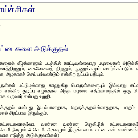
ய்ச்சிகள்
7
கட்டைகளை அடுக்குதல்
ளைக் கீழ்க்காணும் படத்தில் காட்டியுள்ளவாறு மழலைகள் அடுக்கிப
த்திறனும், கைவேலைத் திறனும், நுணுக்கமும் வளர்க்கப்படும். 
ாக, அழகாகச் செய்யவேண்டும் என்கிற நுட்பம் பதியும்.
ாருள்கள் மட்டுமல்லாது காணுகிற பொருள்களையும் இவ்வாறு க
் என்கிற துடிப்பு எழுந்தால் அந்த மழலை எதிர்காலத்தில் ஒரு மி
க வருவார் என்பது உறுதி.
குதல் என்பது இயல்பானதாக, நெருக்குதலில்லாததாக, மாதம் 
் சிறப்பாக இருக்கும்.
க்கட்டைகளாகவோ, வண்ண வண்ண ஞெகிழிக் கட்டைகளாகவே
செ.மீ நீளமும் 4 செ.மீ. அகலமும் இருக்கலாம். கட்டைகள் வண்ணங்கள
ாக எடுத்து அடுக்குவார்கள்)