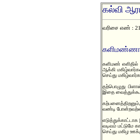
கல்வி ஆரா
வரிசை எண் : 2
களிமண்ணால்
களிமண் எளிதில் 
ஆக்கி மகிழ்வார்
செய்து மகிழ்வார்க
தற்பொழுது பிளா
இதை வைத்துக்கூ
கற்பனைத்திறனும்
வண்டி போன்றவற்
எடுத்துக்காட்டாக
வடிவம் மட்டுமே க
செய்து மகிழ ஊக்க