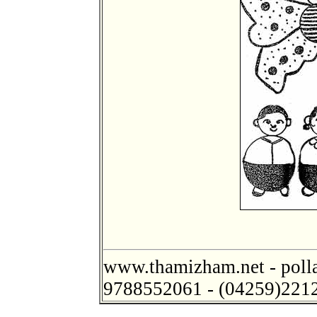
www.thamizham.net - poll
9788552061 - (04259)221