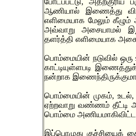
போடப்பட்டு, அதற்குரிய
ஆணியால் இணைத்து விட
எளிமையாக மேலும் கீழும் அ
அவ்வாறு அசையாமல் இற
தளர்த்தி எளிமையாக அசைய
பொம்மையின் நடுவில் ஒரு
காட்டியுள்ளபடி இணைத்துக
நன்றாக இணைந்திருக்குமாறு
பொம்மையின் முகம், உடல்,
ஏற்றவாறு வண்ணம் தீட்டி அ
பொம்மை அணியமாகிவிட்ட
இப்பொழுது குச்சியைக் கை