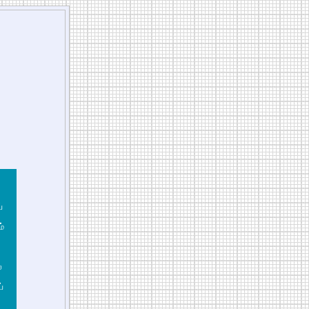
்
ம்
்
்