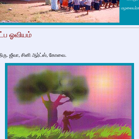
மழலையர்க
்ப ஓவியம்
ிரு. ஜீவா, சினி ஆர்ட்ஸ், கோவை.