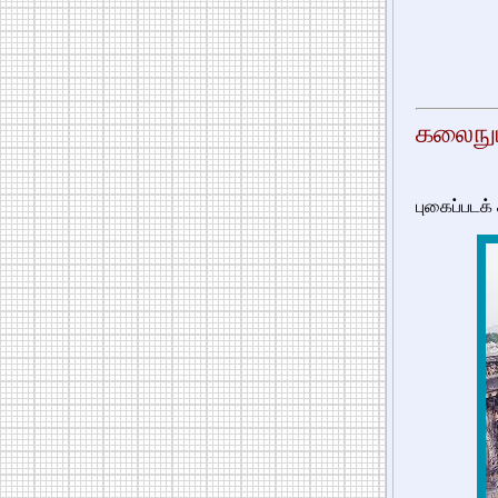
கலைநுட்
புகைப்படக்