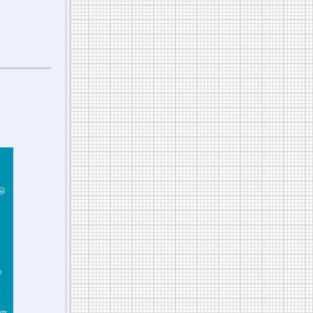
டு
ை
்
னை