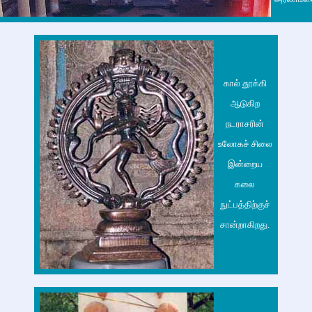
கால் தூக்கி
ஆடுகிற
நடராசரின்
உலோகச் சிலை
இன்றைய
கலை
நுட்பத்திற்குச்
சான்றாகிறது.