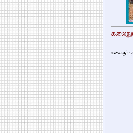
கலைநுட
கலைஞர் : த