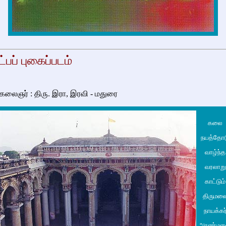
பப் புகைப்படம்
 கலைஞர் : திரு. இரா, இரவி - மதுரை
கலை
நயத்தோ
வாழ்ந்த
வரலாறு
காட்டும்
திருமல
நாயக்கர
அரண்ம