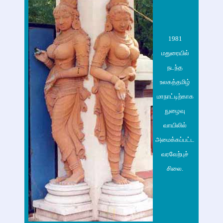
1981
மதுரையில்
நடந்த
உலகத்தமிழ்
மாநாட்டிற்காக
நுழைவு
வாயிலில்
அமைக்கப்பட்ட
வரவேற்புச்
சிலை.