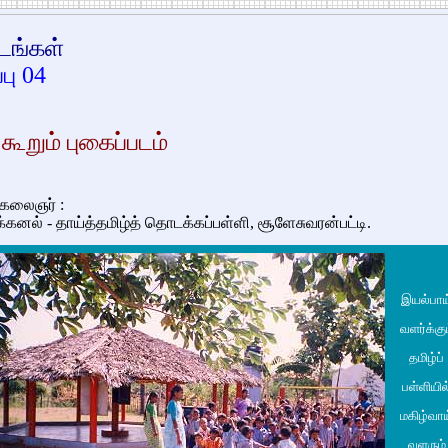
படங்கள்
பு 04
கூறும் புகைப்படம்
 கலைஞர் :
்க்கனல் - தாய்த்தமிழ்த் தொடக்கப்பள்ளி, சூளேசுவரன்பட்டி.
இயல்பாய
வளர்க்கு
தமிழ்ப்
பள்ளியில
மகிழ்வாய
வளரும்