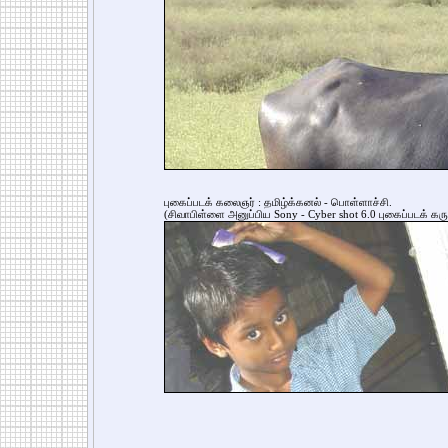
புகைப்படக் கலைஞர் : தமிழ்க்கனல் - பொள்ளாச்சி.
(சிவாபிள்ளை அனுப்பிய Sony - Cyber shot 6.0 புகைப்படக் கருவ